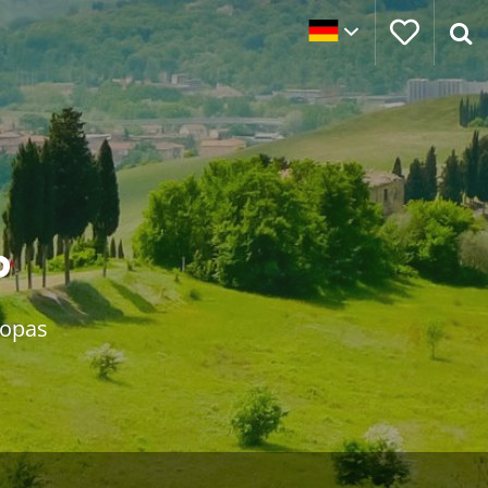
P
ropas