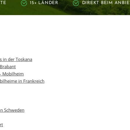
RTE
15+ LÄNDER
DIREKT BEIM ANBI
 in der Toskana
 Brabant
- Mobilheim
bilheime in Frankreich
 in Schweden
rt