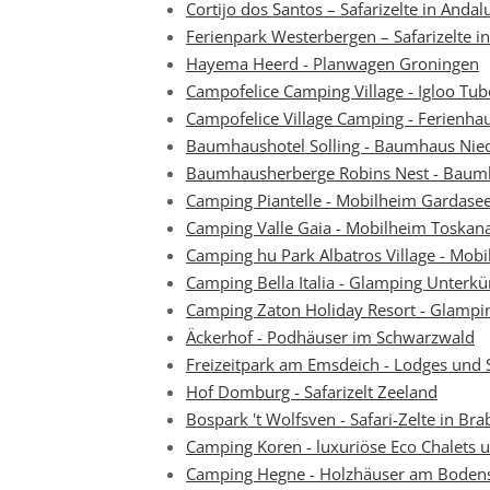
Cortijo dos Santos – Safarizelte in Andal
Ferienpark Westerbergen – Safarizelte i
Hayema Heerd - Planwagen Groningen
Campofelice Camping Village - Igloo Tu
Campofelice Village Camping - Ferienha
Baumhaushotel Solling - Baumhaus Nie
Baumhausherberge Robins Nest - Baum
Camping Piantelle - Mobilheim Gardase
Camping Valle Gaia - Mobilheim Toskan
Camping hu Park Albatros Village - Mob
Camping Bella Italia - Glamping Unterk
Camping Zaton Holiday Resort - Glampin
Äckerhof - Podhäuser im Schwarzwald
Freizeitpark am Emsdeich - Lodges und S
Hof Domburg - Safarizelt Zeeland
Bospark 't Wolfsven - Safari-Zelte in Bra
Camping Koren - luxuriöse Eco Chalets 
Camping Hegne - Holzhäuser am Boden