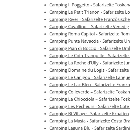
Camping Il Poggetto - Safarizelte Toskan
Camping Le Petit Trianon - Safarizelte Lo
Camping River - Safarizelte Französisch
Camping Cavallino – Safarizelte Venedig
Camping Roma Capitol - Safarizelte Rom
Camping Punta Navaccia - Safarizelte U
Camping Pian di Boccio - Safarizelte Um
Camping Le Coin Tranquille - Safarizelte
Camping La Roche d'Ully - Safarizelte Ju
Camping Domaine du Logis - Safarizelte
Camping Le Canigou - Safarizelte Langu
Camping Le Lac Bleu - Safarizelte Franz
Camping Colleverde – Safarizelte Toska
Camping La Chiocciola – Safarizelte Tos
Camping Les Pêcheurs - Safarizelte Côte
Camping Bi Village - Safarizelte Kroatien
Camping La Masia - Safarizelte Costa Br
Camping Laguna Blu - Safarizelte Sardin