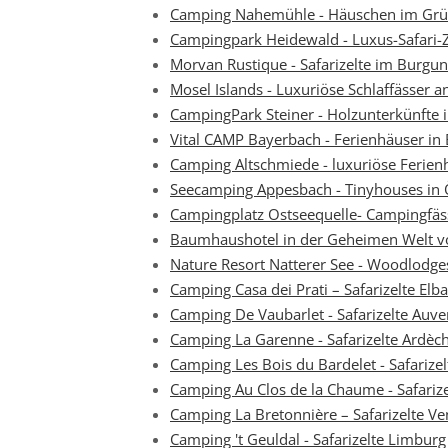
Camping Nahemühle - Häuschen im Gr
Campingpark Heidewald - Luxus-Safari-Z
Morvan Rustique - Safarizelte im Burgu
Mosel Islands - Luxuriöse Schlaffässer a
CampingPark Steiner - Holzunterkünfte i
Vital CAMP Bayerbach - Ferienhäuser in
Camping Altschmiede - luxuriöse Ferienh
Seecamping Appesbach - Tinyhouses in 
Campingplatz Ostseequelle- Campingfäs
Baumhaushotel in der Geheimen Welt v
Nature Resort Natterer See - Woodlodges
Camping Casa dei Prati – Safarizelte Elba
Camping De Vaubarlet - Safarizelte Auv
Camping La Garenne - Safarizelte Ardèc
Camping Les Bois du Bardelet - Safarizel
Camping Au Clos de la Chaume - Safariz
Camping La Bretonnière – Safarizelte V
Camping 't Geuldal - Safarizelte Limburg