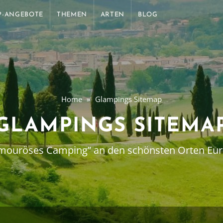
P-ANGEBOTE
THEMEN
ARTEN
BLOG
Home
Glampings Sitemap
GLAMPINGS SITEMA
mouröses Camping” an den schönsten Orten Eu