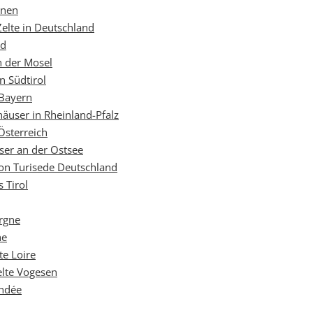
ünen
elte in Deutschland
nd
n der Mosel
n Südtirol
 Bayern
äuser in Rheinland-Pfalz
Österreich
ser an der Ostsee
on Turisede Deutschland
 Tirol
ergne
he
te Loire
elte Vogesen
endée