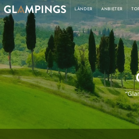
LÄNDER
ANBIETER
TO
“Gla