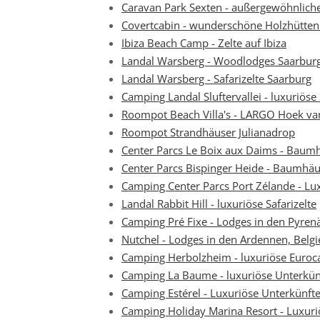
Caravan Park Sexten - außergewöhnlich
Covertcabin - wunderschöne Holzhütten 
Ibiza Beach Camp - Zelte auf Ibiza
Landal Warsberg - Woodlodges Saarbur
Landal Warsberg - Safarizelte Saarburg
Camping Landal Sluftervallei - luxuriöse 
Roompot Beach Villa's - LARGO Hoek van 
Roompot Strandhäuser Julianadrop
Center Parcs Le Boix aux Daims - Baum
Center Parcs Bispinger Heide - Baumhä
Camping Center Parcs Port Zélande - Lu
Landal Rabbit Hill - luxuriöse Safarizelte
Camping Pré Fixe - Lodges in den Pyren
Nutchel - Lodges in den Ardennen, Belgi
Camping Herbolzheim - luxuriöse Euroc
Camping La Baume - luxuriöse Unterkünf
Camping Estérel - Luxuriöse Unterkünfte
Camping Holiday Marina Resort - Luxur