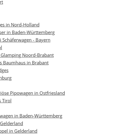
rt
s in Nord-Holland
er in Baden-Württemberg
i Schäferwagen - Bayern
l
e Glamping Noord-Brabant
es Baumhaus in Brabant
dges
nburg
iöse Pipowagen in Ostfriesland
 Tirol
swagen in Baden-Württemberg
 Gelderland
ppel in Gelderland