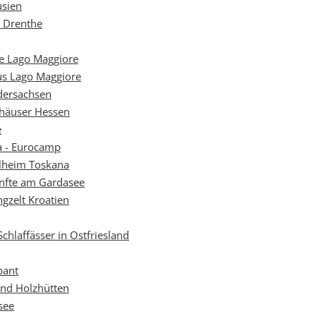
usien
n Drenthe
be Lago Maggiore
us Lago Maggiore
dersachsen
häuser Hessen
e
a - Eurocamp
ilheim Toskana
ünfte am Gardasee
gzelt Kroatien
chlaffässer in Ostfriesland
bant
und Holzhütten
see