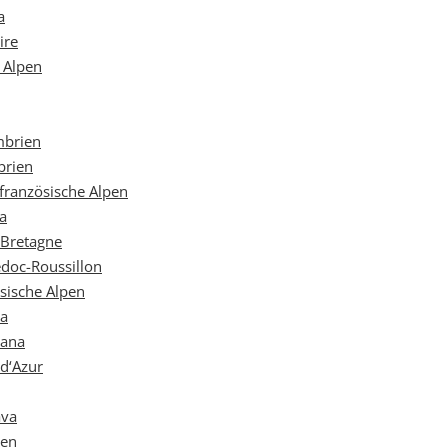
a
ire
e Alpen
mbrien
brien
 französische Alpen
ra
 Bretagne
edoc-Roussillon
ösische Alpen
na
kana
 d‘Azur
ava
ien