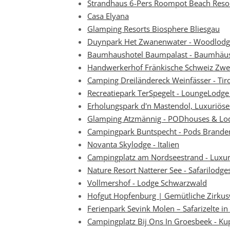
Strandhaus 6-Pers Roompot Beach Reso
Casa Elyana
Glamping Resorts Biosphere Bliesgau
Duynpark Het Zwanenwater - Woodlodge
Baumhaushotel Baumpalast - Baumhäus
Handwerkerhof Fränkische Schweiz Zwe
Camping Dreiländereck Weinfässer - Tiro
Recreatiepark TerSpegelt - LoungeLodg
Erholungspark d'n Mastendol, Luxuriös
Glamping Atzmännig - PODhouses & Lo
Campingpark Buntspecht - Pods Brande
Novanta Skylodge - Italien
Campingplatz am Nordseestrand - Luxur
Nature Resort Natterer See - Safarilodges
Vollmershof - Lodge Schwarzwald
Hofgut Hopfenburg | Gemütliche Zirku
Ferienpark Sevink Molen – Safarizelte in
Campingplatz Bij Ons In Groesbeek - Ku