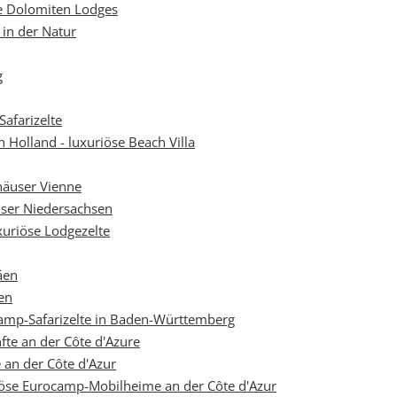
e Dolomiten Lodges
in der Natur
g
Safarizelte
Holland - luxuriöse Beach Villa
häuser Vienne
user Niedersachsen
xuriöse Lodgezelte
äen
en
amp-Safarizelte in Baden-Württemberg
te an der Côte d'Azure
Vielen Dank für das Abonnieren unseres Newsletters.
 an der Côte d'Azur
iöse Eurocamp-Mobilheime an der Côte d'Azur