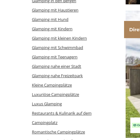
Glamping in den Bergen
Glamping mit Haustieren
Glamping mit Hund
Glamping mit Kindern
Glamping mit kleinen Kindern
Glamping mit Schwimmbad
Glamping mit Teenagern
Glamping nahe einer Stadt
Glamping nahe Freizeitpark
Kleine Campingplätze
Luxuriöse Campingplätze
Luxus Glamping
Restaurants & Kulinarik auf dem
Campingplatz
Romantische Campingplätze