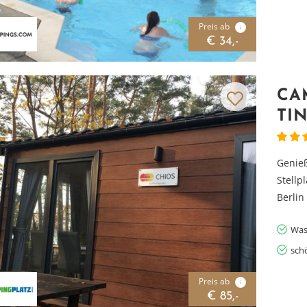
Preis ab
i
€ 34,-
CA
TI
Genieß
Stellp
Berlin
Was
sch
Preis ab
i
€ 85,-