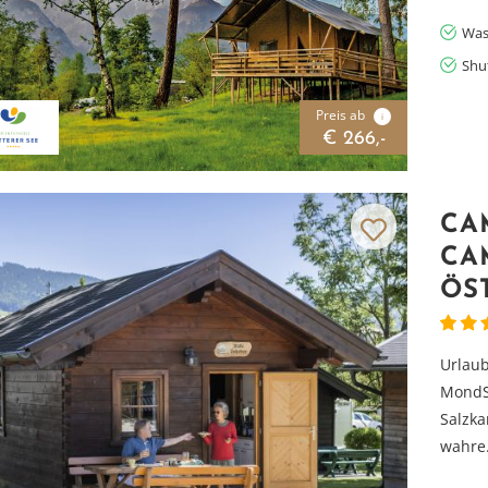
Was
Shu
Preis ab
i
€ 266,-
CA
CA
ÖS
Urlaub
MondSe
Salzka
Vielen Dank für das Abonnieren unseres Newsletters.
wahre.