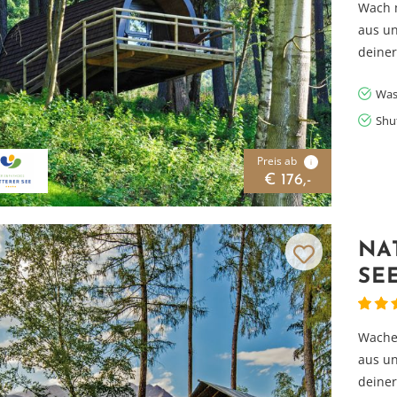
Wach m
aus un
deiner
Was
Shu
Preis ab
i
€ 176,-
NA
SE
Wache 
aus un
deiner