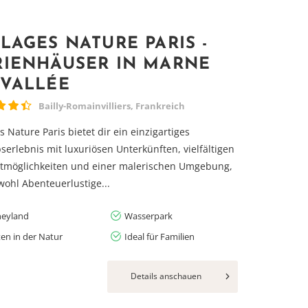
LLAGES NATURE PARIS -
RIENHÄUSER IN MARNE
 VALLÉE
Bailly-Romainvilliers, Frankreich
es Nature Paris bietet dir ein einzigartiges
serlebnis mit luxuriösen Unterkünften, vielfältigen
itmöglichkeiten und einer malerischen Umgebung,
wohl Abenteuerlustige...
neyland
Wasserpark
ten in der Natur
Ideal für Familien
Details anschauen