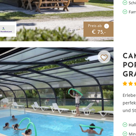
Sch
Fami
Preis ab
i
€ 75,-
CA
PO
GR
Erlebe
perfek
und St
Hal
Mini