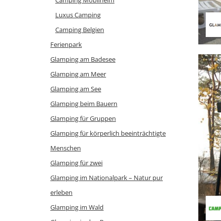
Camping Mobilheim
Luxus Camping
Camping Belgien
Ferienpark
Glamping am Badesee
Glamping am Meer
Glamping am See
Glamping beim Bauern
Glamping für Gruppen
Glamping für körperlich beeinträchtigte
Menschen
Glamping für zwei
Glamping im Nationalpark – Natur pur
erleben
Glamping im Wald