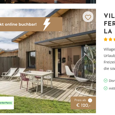
VI
FE
LA
Villag
Urlaub
Freize
die so
Dis
mit
Preis ab
i
€ 120,-