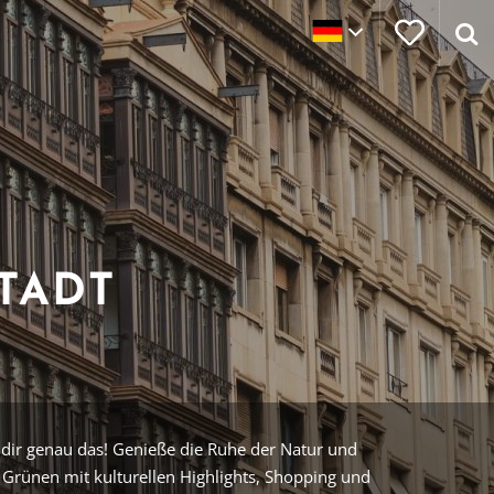
TADT
 dir genau das! Genieße die Ruhe der Natur und
Grünen mit kulturellen Highlights, Shopping und