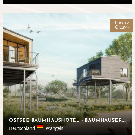
Preis ab
€ 229,-
OSTSEE BAUMHAUSHOTEL - BAUMHÄUSER, SCHLESWIG-HOLSTEIN
Deutschland
Wangels