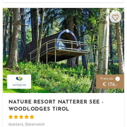
Preis ab
i
€ 176,-
NATURE RESORT NATTERER SEE -
WOODLODGES TIROL
Natters, Österreich