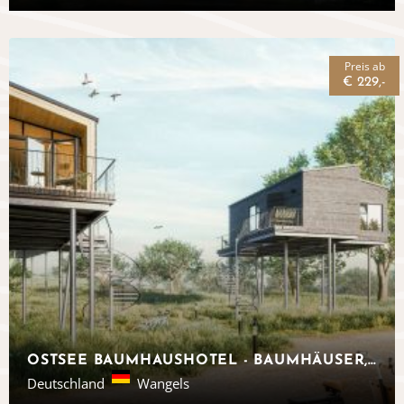
Preis ab
€ 229,-
OSTSEE BAUMHAUSHOTEL - BAUMHÄUSER, SCHLESWIG-HOLSTEIN
Deutschland
Wangels