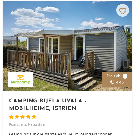
Preis ab
i
€ 44,-
CAMPING BIJELA UVALA -
MOBILHEIME, ISTRIEN
Funtana, Kroatien
Glamping für die ganze Familie im wunderschönen