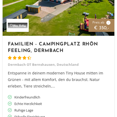
Preis ab
i
€ 350,-
FAMILIEN - CAMPINGPLATZ RHÖN
FEELING, DERMBACH
Dermbach OT Bernshausen, Deutschland
Entspanne in deinem modernen Tiny House mitten im
Grünen - mit allem Komfort, den du brauchst. Natur
erleben, Tiere streicheln,...
Kinderfreundlich
Echte Herzlichkeit
Ruhige Lage
Stilvolle Einrichtung