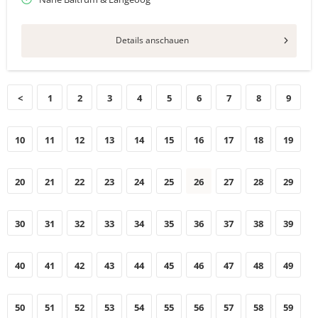
Details anschauen
<
1
2
3
4
5
6
7
8
9
10
11
12
13
14
15
16
17
18
19
20
21
22
23
24
25
26
27
28
29
30
31
32
33
34
35
36
37
38
39
40
41
42
43
44
45
46
47
48
49
50
51
52
53
54
55
56
57
58
59