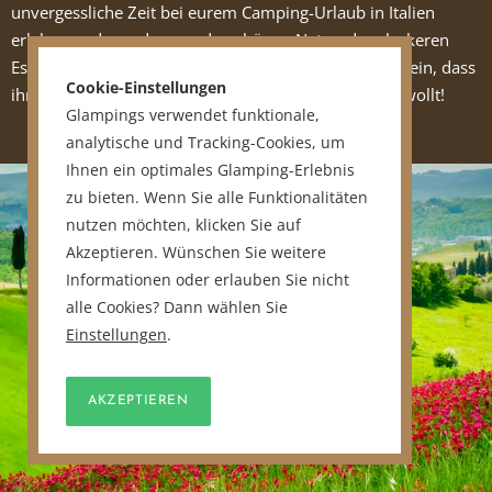
unvergessliche Zeit bei eurem Camping-Urlaub in Italien
erleben und von der wunderschönen Natur, dem leckeren
Essen und den freundlichen Menschen so fasziniert sein, dass
Cookie-Einstellungen
ihr im folgenden Jahr wieder dort hinreisen werden wollt!
Glampings verwendet funktionale,
analytische und Tracking-Cookies, um
Ihnen ein optimales Glamping-Erlebnis
zu bieten. Wenn Sie alle Funktionalitäten
nutzen möchten, klicken Sie auf
Akzeptieren. Wünschen Sie weitere
Informationen oder erlauben Sie nicht
alle Cookies? Dann wählen Sie
Einstellungen
.
AKZEPTIEREN