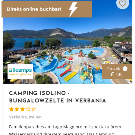
Preis ab
i
€ 58,-
CAMPING ISOLINO -
BUNGALOWZELTE IN VERBANIA
Verbania, Italien
Familienparadies am Lago Maggiore mit spektakulärem
Wasserpark und direktem Seezugang. Das Camping