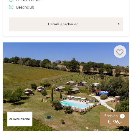
Beachclub
Details anschauen
Preis ab
i
€ 96,-