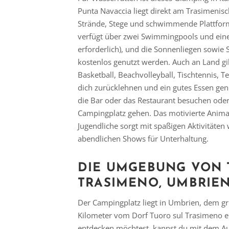
Punta Navaccia liegt direkt am Trasimenis
Strände, Stege und schwimmende Plattfor
verfügt über zwei Swimmingpools und ein
erforderlich), und die Sonnenliegen sowi
kostenlos genutzt werden. Auch an Land gibt
Basketball, Beachvolleyball, Tischtennis, 
dich zurücklehnen und ein gutes Essen ge
die Bar oder das Restaurant besuchen oder 
Campingplatz gehen. Das motivierte Anima
Jugendliche sorgt mit spaßigen Aktivitäte
abendlichen Shows für Unterhaltung.
DIE UMGEBUNG VON 
TRASIMENO, UMBRIE
Der Campingplatz liegt in Umbrien, dem gr
Kilometer vom Dorf Tuoro sul Trasimeno en
entdecken möchtest, kannst du mit dem Au