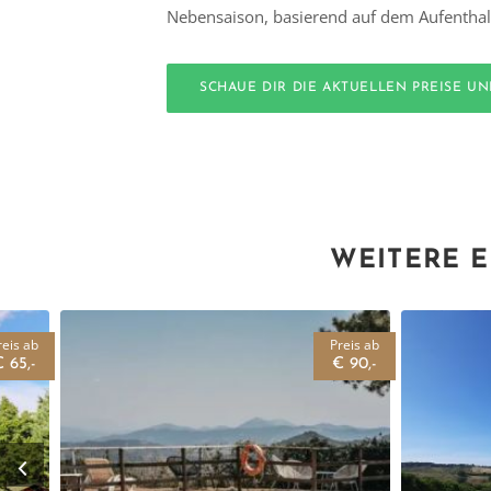
Nebensaison, basierend auf dem Aufenthal
SCHAUE DIR DIE AKTUELLEN PREISE U
WEITERE E
reis ab
Preis ab
 65,-
€ 90,-