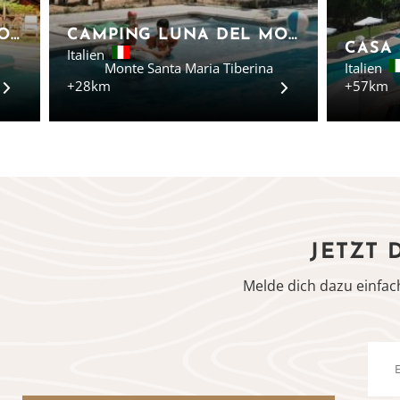
CAMPING LUNA DEL MONTE - SAFARI-ZELTE IN UMBRIEN
CAMPING LUNA DEL MONTE - LODGEZELTE IN MONTE SANTA MARIA TIBERINA
Italien
Monte Santa Maria Tiberina
Italien
+28km
+57km
JETZT 
Melde dich dazu einfac