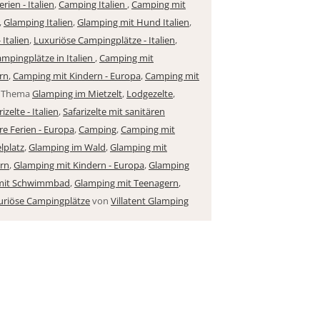
rien - Italien
,
Camping Italien
,
Camping mit
,
Glamping Italien
,
Glamping mit Hund Italien
,
 Italien
,
Luxuriöse Campingplätze - Italien
,
mpingplätze in Italien
,
Camping mit
rn
,
Camping mit Kindern - Europa
,
Camping mit
m Thema
Glamping im Mietzelt
,
Lodgezelte
,
izelte - Italien
,
Safarizelte mit sanitären
e Ferien - Europa
,
Camping
,
Camping mit
lplatz
,
Glamping im Wald
,
Glamping mit
rn
,
Glamping mit Kindern - Europa
,
Glamping
mit Schwimmbad
,
Glamping mit Teenagern
,
uriöse Campingplätze
von
Villatent Glamping