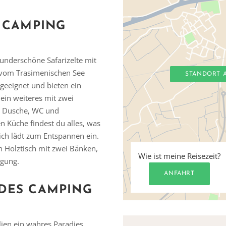
S CAMPING
underschöne Safarizelte mit
 vom Trasimenischen See
STANDORT 
 geeignet und bieten ein
ein weiteres mit zwei
r Dusche, WC und
n Küche findest du alles, was
ch lädt zum Entspannen ein.
n Holztisch mit zwei Bänken,
Wie ist meine Reisezeit?
ügung.
ANFAHRT
 DES CAMPING
lien ein wahres Paradies.