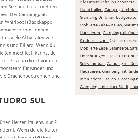
Alle Unterkünfte in
Besondere Fe
chen See und bietet mehrere
Hund Italien
,
Camping Umbrien
men. Der Campingplatz
Glamping Umbrien
,
Lodgezelte -
en Whirlpool (Badekappe
Möblierte Zelte - Italien
,
Naturca
e Sonnenschirme können
Haustieren
,
Camping mit Kinde
 es viele Aktivitäten wie
Kindern - Italien
Oder in diese
Vielen Dank für das Abonnieren unseres Newsletters.
Tennis und Billard. Wenn du
Möblierte Zelte
,
Safarizelte
,
Safar
nießen möchtest, kannst du
Einrichtungen - Italien
,
Besonder
zur Pizzeria direkt vor dem
Schwimmbad
,
Camping mit Spie
tionsteam für Kinder und
Haustieren
,
Glamping mit Kinde
n wie Drachenbootrennen und
mit Kindern - Italien
,
Glamping 
Glamping nahe einer Stadt
,
Lux
TUORO SUL
N
ünen Herzen Italiens, nur 2
tfernt. Wenn du die Kultur
to nach Perugia (30 km),