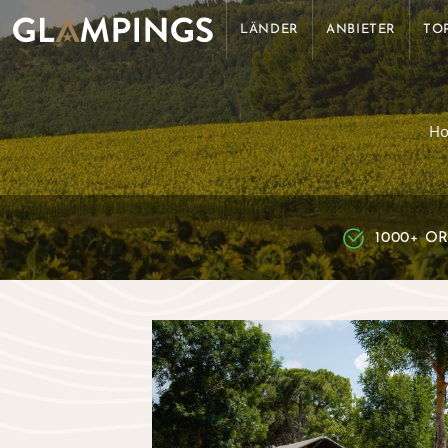
LÄNDER
ANBIETER
TO
H
1000+ O