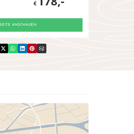
178,-
€
SEITE ANSCHAUEN