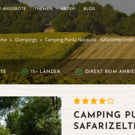
P-ANGEBOTE
THEMEN
ARTEN
BLOG
ome
Glampings
Camping Punta Navaccia - Safarizelte Umbr
RTE
15+ LÄNDER
DIREKT BEIM ANBI
CAMPING PU
SAFARIZEL