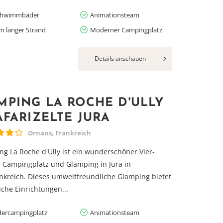
chwimmbäder
Animationsteam
m langer Strand
Moderner Campingplatz
Details anschauen
MPING LA ROCHE D'ULLY
SAFARIZELTE JURA
Ornans, Frankreich
g La Roche d'Ully ist ein wunderschöner Vier-
-Campingplatz und Glamping in Jura in
nkreich. Dieses umweltfreundliche Glamping bietet
iche Einrichtungen...
dercampingplatz
Animationsteam