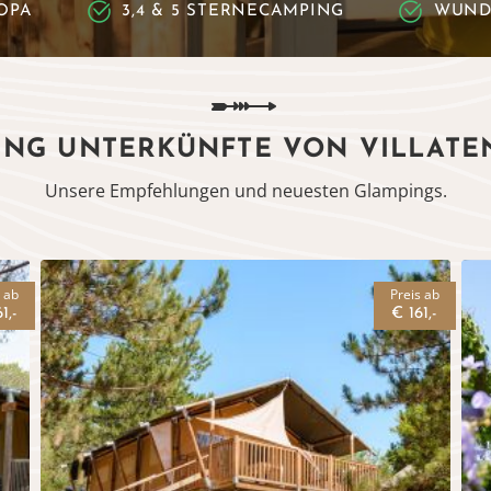
OPA
3,4 & 5 STERNECAMPING
WUND
ING UNTERKÜNFTE VON VILLATE
Unsere Empfehlungen und neuesten Glampings.
s ab
Preis ab
1,-
€ 161,-