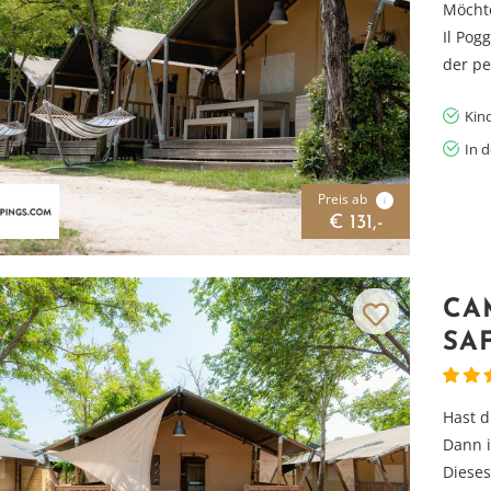
Möchte
Il Pog
der pe
Kin
In 
Preis ab
i
€ 131,-
CA
SA
Hast d
Dann i
Dieses.