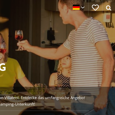
G
on Villatent. Entdecke das umfangreiche Angebot
Glamping-Unterkunft!