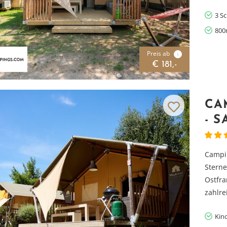
3 S
800
Preis ab
i
€ 181,-
CA
- 
Campin
Sterne
Ostfra
zahlre
Vielen Dank für das Abonnieren unseres Newsletters.
Kin