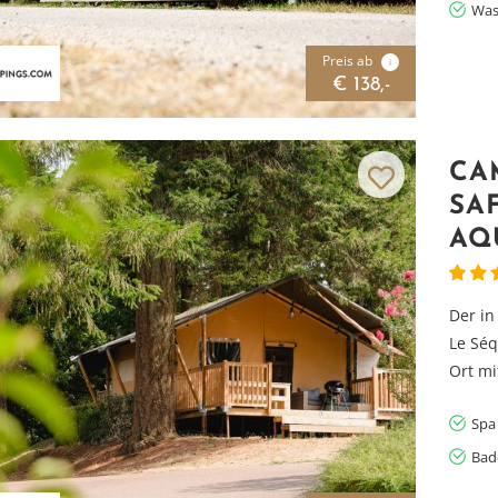
Was
Preis ab
i
€ 138,-
CA
SA
AQ
Der i
Le Séq
Ort mi
Spa
Bad