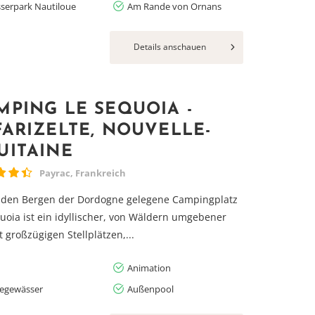
serpark Nautiloue
Am Rande von Ornans
Details anschauen
MPING LE SEQUOIA -
FARIZELTE, NOUVELLE-
UITAINE
Payrac, Frankreich
n den Bergen der Dordogne gelegene Campingplatz
uoia ist ein idyllischer, von Wäldern umgebener
t großzügigen Stellplätzen,...
Animation
egewässer
Außenpool