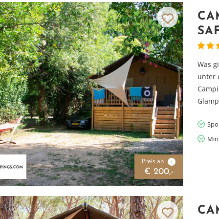
CA
SA
Was gi
unter 
Campi
Glampi
Spo
Min
Preis ab
i
€ 200,-
CA