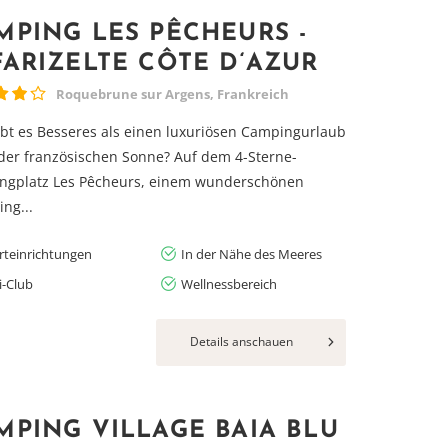
MPING LES PÊCHEURS -
FARIZELTE CÔTE D‘AZUR
Roquebrune sur Argens, Frankreich
bt es Besseres als einen luxuriösen Campingurlaub
der französischen Sonne? Auf dem 4-Sterne-
ngplatz Les Pêcheurs, einem wunderschönen
ng...
rteinrichtungen
In der Nähe des Meeres
i-Club
Wellnessbereich
Details anschauen
MPING VILLAGE BAIA BLU