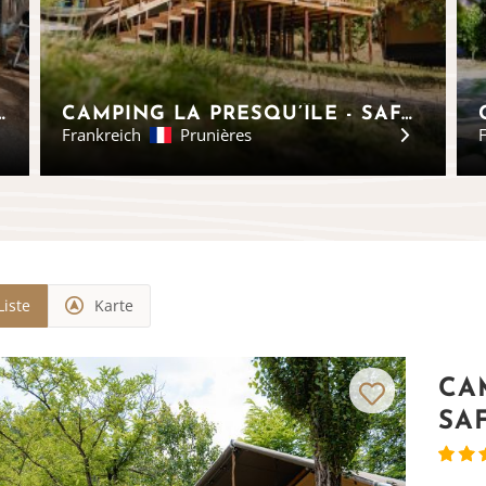
ATI – SAFARIZELTE ELBA
CAMPING LA PRESQU’ÎLE - SAFARIZELTE, PROVENCE-ALPES-CÔTE D’AZUR
Frankreich
Prunières
F
Liste
Karte
CA
SA