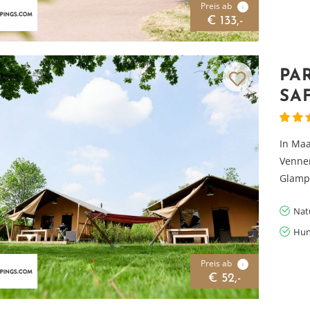
Preis ab
i
€ 133,-
PA
SA
In Maa
Vennen
Glampi
Nat
Hun
Preis ab
i
€ 52,-