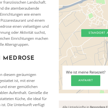
r französischen Landschaft.
und die atemberaubende
 Einrichtungen wie einem
Pizzarestaurant und einem
edrose einen vielseitigen und
nung oder Aktivität suchst,
STANDORT 
eichen Einrichtungen machen
lle Altersgruppen.
N MEDROSE
Vielen Dank für das Abonnieren unseres Newsletters.
Wie ist meine Reisezeit?
s in diesem geräumigen
estattet ist, mit einer
ANFAHRT
 und einer gemütlichen
ablen Aufenthalt. Genieße die
tatteten Küche, die ideal für
ist. Die Unterkunft verfügt
Alle Unterkünfte in
Besondere Fe