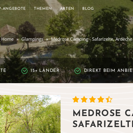
P-ANGEBOTE
THEMEN
ARTEN
BLOG
Home
Glampings
Medrose Camping - Safarizelte, Ardèche
RTE
15+ LÄNDER
DIREKT BEIM ANBI
MEDROSE C
SAFARIZELT