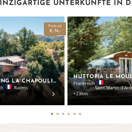
INZIGARTIGE UNTERKÜNFTE IN 
Preis ab
€ 74,-
CAMPING LA CHAPOULIÈRE - GLAMPING ARDÈCHE
Frankreich
ch
Ruoms
Saint Martin d'Ar
+23km