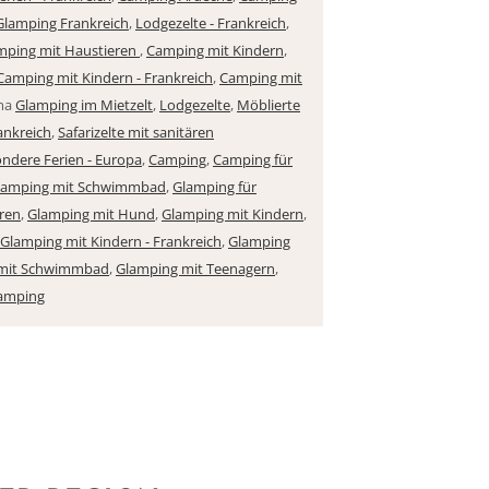
Glamping Frankreich
,
Lodgezelte - Frankreich
,
mping mit Haustieren
,
Camping mit Kindern
,
Camping mit Kindern - Frankreich
,
Camping mit
ma
Glamping im Mietzelt
,
Lodgezelte
,
Möblierte
rankreich
,
Safarizelte mit sanitären
ndere Ferien - Europa
,
Camping
,
Camping für
amping mit Schwimmbad
,
Glamping für
ren
,
Glamping mit Hund
,
Glamping mit Kindern
,
Glamping mit Kindern - Frankreich
,
Glamping
 mit Schwimmbad
,
Glamping mit Teenagern
,
lamping