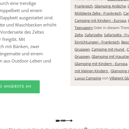
urch eine trendige
Frankreich
,
Glamping Ardèche
,
Doppelbett und einem
Möblierte Zelte - Frankreich
,
Ca
lappbett ausgestattet sind.
Camping mit Kindern - Europa
,
ette und Waschbecken erhöht
Teenagern
Oder in diesem The
Vorderseite des Zeltes
Zelte
,
Safarizelte
,
Safarizelte - F
 freigibt. Mit
Einrichtungen - Frankreich
,
Beso
ch mit Bänken, zwei
Gruppen
,
Camping mit Hund
,
C
 Hängematte und einem
Gruppen
,
Glamping mit Haustie
ion aus Outdoor-Leben und
Glamping mit Kindern - Europa
,
mit kleinen Kindern
,
Glamping
Luxus Camping
von
Villatent G
ND ANGEBOTE AN