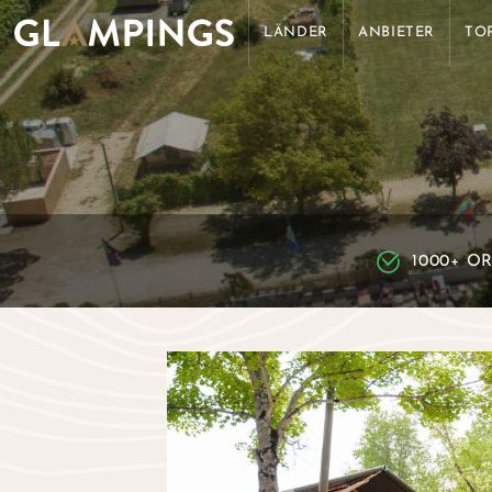
LÄNDER
ANBIETER
TO
1000+ O