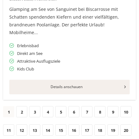
Glamping am See von Sanguinet bei Biscarrosse mit
Schatten spendenden Kiefern und einer vielfältigen,
brandneuen Poolanlage. Der perfekte Urlaub!
Mobilheime...
Erlebnisbad
Direkt am See
Attraktive Ausflugsziele
Kids Club
Details anschauen
1
2
3
4
5
6
7
8
9
10
11
12
13
14
15
16
17
18
19
20