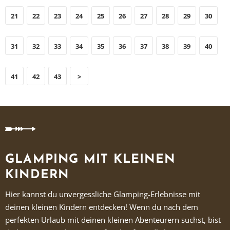
21
22
23
24
25
26
27
28
29
30
31
32
33
34
35
36
37
38
39
40
41
42
43
>
GLAMPING MIT KLEINEN
KINDERN
Hier kannst du unvergessliche Glamping-Erlebnisse mit
deinen kleinen Kindern entdecken! Wenn du nach dem
perfekten Urlaub mit deinen kleinen Abenteurern suchst, bist