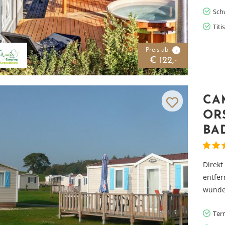
Sch
Titi
Preis ab
i
€ 122,-
CA
OR
BA
Direk
entfer
wunder
Ter