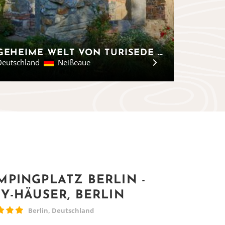
GEHEIME WELT VON TURISEDE - GLAMPING-FREIZEITPARK IN SACHSEN
Deutschland
Neißeaue
MPINGPLATZ BERLIN -
NY-HÄUSER, BERLIN
Berlin, Deutschland