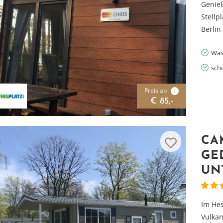
Genieß
Stellp
Berlin
Was
sch
Preis ab
i
€ 85,-
CA
GE
UN
Im He
Vulkan