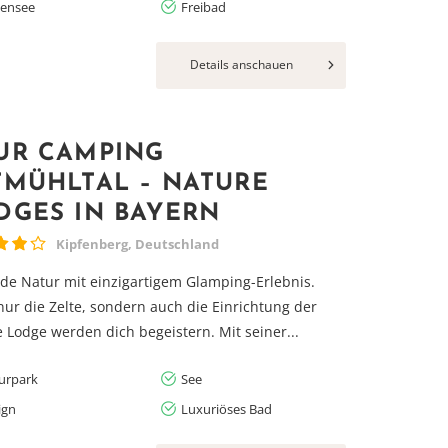
ensee
Freibad
Details anschauen
UR CAMPING
TMÜHLTAL – NATURE
DGES IN BAYERN
Kipfenberg, Deutschland
de Natur mit einzigartigem Glamping-Erlebnis.
nur die Zelte, sondern auch die Einrichtung der
 Lodge werden dich begeistern. Mit seiner...
urpark
See
ign
Luxuriöses Bad