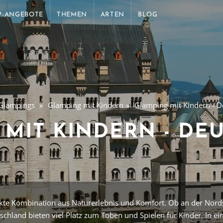
P-ANGEBOTE
THEMEN
ARTEN
BLOG
Glampings
Glamping mit Kindern
Glamping mit Kindern - D
 MIT KINDERN - DE
fekte Kombination aus Naturerlebnis und Komfort. Ob an der Nord
schland bieten viel Platz zum Toben und Spielen für Kinder. In e