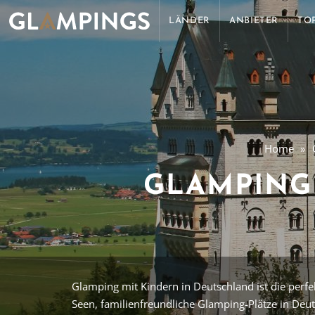
LÄNDER
ANBIETER
TO
Home
GLAMPING
Glamping mit Kindern in Deutschland ist die per
Seen, familienfreundliche Glamping-Plätze in Deut