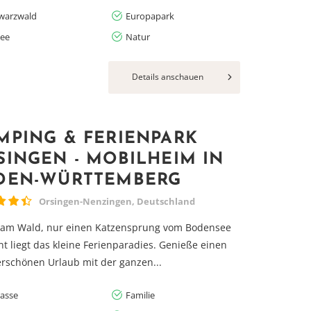
warzwald
Europapark
see
Natur
Details anschauen
MPING & FERIENPARK
SINGEN - MOBILHEIM IN
DEN-WÜRTTEMBERG
Orsingen-Nenzingen, Deutschland
t am Wald, nur einen Katzensprung vom Bodensee
nt liegt das kleine Ferienparadies. Genieße einen
schönen Urlaub mit der ganzen...
rasse
Familie