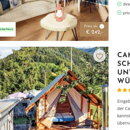
dir
pri
Preis ab
i
€ 242,-
CA
SC
UN
WÜ
Eingeb
der C
kannst
überna