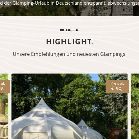
rd der Glamping-Urlaub in Deutschland entspannt, abwechslungsrei
HIGHLIGHT.
Unsere Empfehlungen und neuesten Glampings.
s ab
Preis ab
9,-
€ 90,-