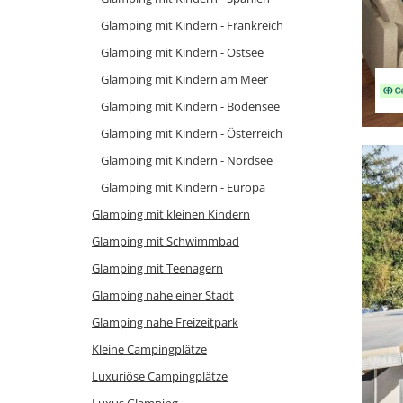
Glamping mit Kindern - Frankreich
Glamping mit Kindern - Ostsee
Glamping mit Kindern am Meer
Glamping mit Kindern - Bodensee
Glamping mit Kindern - Österreich
Glamping mit Kindern - Nordsee
Glamping mit Kindern - Europa
Glamping mit kleinen Kindern
Glamping mit Schwimmbad
Glamping mit Teenagern
Glamping nahe einer Stadt
Glamping nahe Freizeitpark
Kleine Campingplätze
Luxuriöse Campingplätze