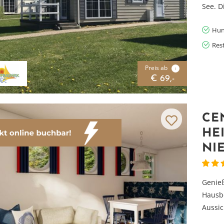
See. D
Hun
Res
Preis ab
i
€ 69,-
CE
HE
NI
Genieß
Vielen Dank für das Abonnieren unseres Newsletters.
Hausbo
Aussic