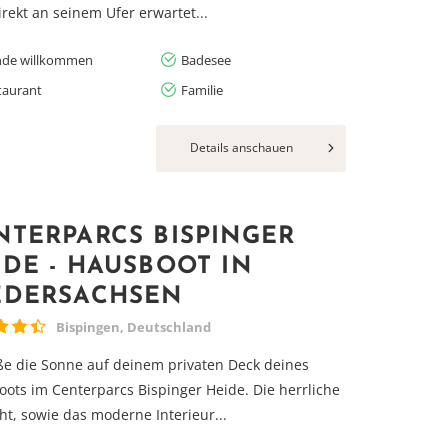
irekt an seinem Ufer erwartet...
de willkommen
Badesee
taurant
Familie
Details anschauen
NTERPARCS BISPINGER
IDE - HAUSBOOT IN
EDERSACHSEN
Bispingen, Deutschland
e die Sonne auf deinem privaten Deck deines
ots im Centerparcs Bispinger Heide. Die herrliche
ht, sowie das moderne Interieur...