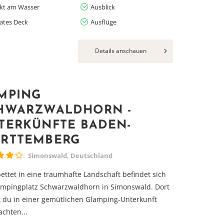
ekt am Wasser
Ausblick
vates Deck
Ausflüge
Details anschauen
MPING
HWARZWALDHORN -
TERKÜNFTE BADEN-
RTTEMBERG
Simonswald, Deutschland
ettet in eine traumhafte Landschaft befindet sich
ampingplatz Schwarzwaldhorn in Simonswald. Dort
 du in einer gemütlichen Glamping-Unterkunft
chten...