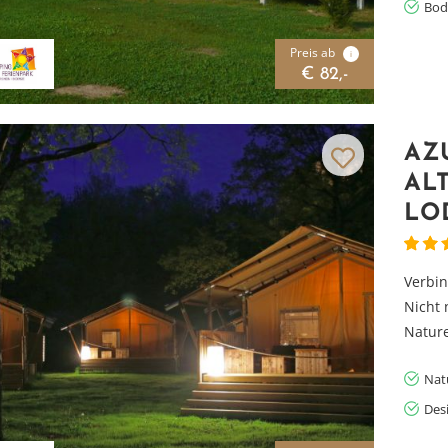
Bod
Preis ab
i
€ 82,-
AZ
AL
LO
Verbin
Nicht 
Nature
Nat
Des