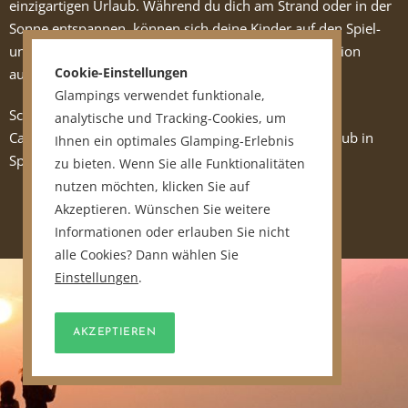
einzigartigen Urlaub. Während du dich am Strand oder in der
Sonne entspannen, können sich deine Kinder auf den Spiel-
und Sportplätzen, im Pool oder bei der Kinderanimation
austoben.
Cookie-Einstellungen
Glampings verwendet funktionale,
Schaue dir unsere Auswahl an familienfreundlichen
analytische und Tracking-Cookies, um
Campingplätzen um und buche deinen nächsten Urlaub in
Ihnen ein optimales Glamping-Erlebnis
Spanien!
zu bieten. Wenn Sie alle Funktionalitäten
nutzen möchten, klicken Sie auf
Akzeptieren. Wünschen Sie weitere
Informationen oder erlauben Sie nicht
alle Cookies? Dann wählen Sie
Einstellungen
.
AKZEPTIEREN