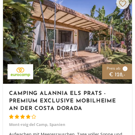
Preis ab
i
€ 128,-
CAMPING ALANNIA ELS PRATS -
PREMIUM EXCLUSIVE MOBILHEIME
AN DER COSTA DORADA
Mont-roig del Camp, Spanien
Aufwachen mit Meeresrauschen, Tage voller Sonne und