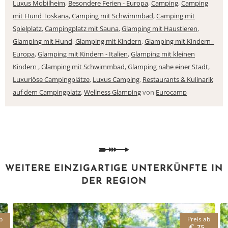
Luxus Mobilheim
,
Besondere Ferien - Europa
,
Camping
,
Camping
mit Hund Toskana
,
Camping mit Schwimmbad
,
Camping mit
Spielplatz
,
Campingplatz mit Sauna
,
Glamping mit Haustieren
,
Glamping mit Hund
,
Glamping mit Kindern
,
Glamping mit Kindern -
Europa
,
Glamping mit Kindern - Italien
,
Glamping mit kleinen
Kindern
,
Glamping mit Schwimmbad
,
Glamping nahe einer Stadt
,
Luxuriöse Campingplätze
,
Luxus Camping
,
Restaurants & Kulinarik
auf dem Campingplatz
,
Wellness Glamping
von
Eurocamp
WEITERE EINZIGARTIGE UNTERKÜNFTE IN
DER REGION
b
Preis ab