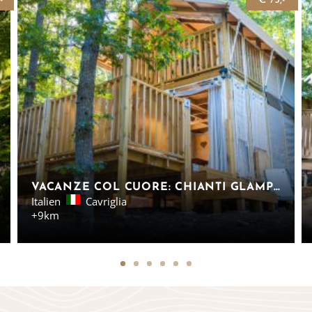
-
€ 75,-
VACANZE COL CUORE: CHIANTI GLAMPING RESORT – AIR-LODGES TOSKANA
Italien
Cavriglia
+9km