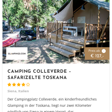
Preis ab
i
€ 127,-
CAMPING COLLEVERDE –
SAFARIZELTE TOSKANA
Siena, Italien
Der Campingplatz Colleverde, ein kinderfreundliches
Glamping in der Toskana, liegt nur zwei Kilometer
nördlich von Siena in einem Vorort, das...