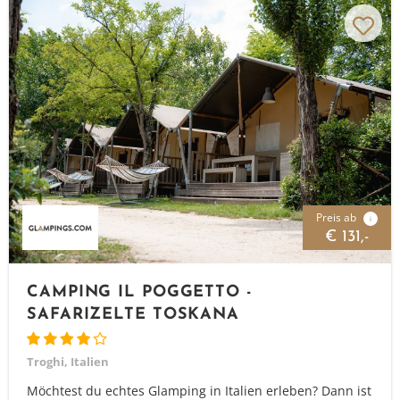
Preis ab
i
€ 131,-
Vielen Dank für das Abonnieren unseres Newsletters.
CAMPING IL POGGETTO -
SAFARIZELTE TOSKANA
Troghi, Italien
Möchtest du echtes Glamping in Italien erleben? Dann ist