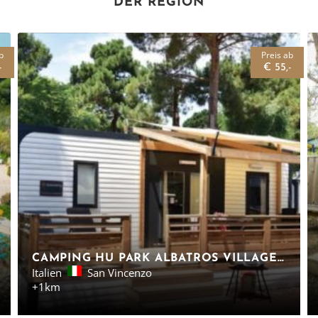
DER REGION
b
Preis ab
-
€ 55,-
CAMPING HU PARK ALBATROS VILLAGE - MOBILHEIM TOSKANA
Italien
San Vincenzo
+1km