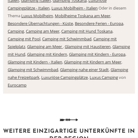
Italien
,
Glamping Italien
,
Glamping Toskana
,
Luxuriöse
Campingplätze - Italien
,
Luxus Mobilheim - Italien
Oder in diesem
Thema
Luxus Mobilheim
,
Mobilheime Toskana am Meer
,
Besondere Übernachtungen - Küste
,
Besondere Ferien - Europa
,
Camping
,
Camping am Meer
,
Camping mit Hund Toskana
,
Camping mit Pool
,
Camping mit Schwimmbad
,
Camping mit
Spielplatz
,
Glamping am Meer
,
Glamping mit Haustieren
,
Glamping
mit Hund
,
Glamping mit Kindern
,
Glamping mit Kindern - Europa
,
Glamping mit Kindern - Italien
,
Glamping mit Kindern am Meer
,
Glamping mit Schwimmbad
,
Glamping nahe einer Stadt
,
Glamping
nahe Freizeitpark
,
Luxuriöse Campingplätze
,
Luxus Camping
von
Eurocamp
WEITERE EINZIGARTIGE UNTERKÜNFTE IN