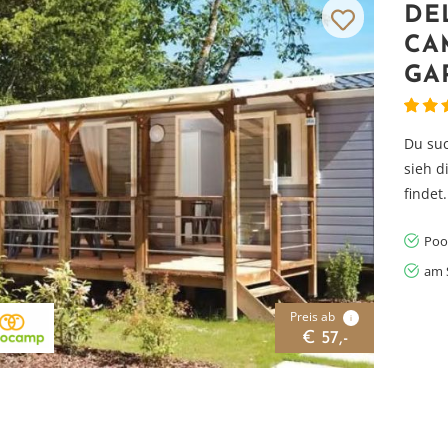
DE
CA
GA
Du su
sieh d
findet.
Poo
am 
Preis ab
i
€ 57,-
Vielen Dank für das Abonnieren unseres Newsletters.