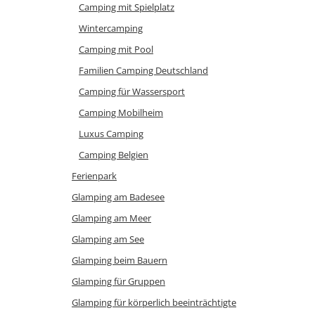
Camping mit Spielplatz
Wintercamping
Camping mit Pool
Familien Camping Deutschland
Camping für Wassersport
Camping Mobilheim
Luxus Camping
Camping Belgien
Ferienpark
Glamping am Badesee
Glamping am Meer
Glamping am See
Glamping beim Bauern
Glamping für Gruppen
Glamping für körperlich beeinträchtigte