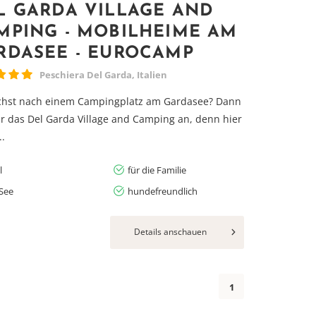
L GARDA VILLAGE AND
MPING - MOBILHEIME AM
RDASEE - EUROCAMP
Peschiera Del Garda, Italien
chst nach einem Campingplatz am Gardasee? Dann
ir das Del Garda Village and Camping an, denn hier
..
l
für die Familie
See
hundefreundlich
Details anschauen
1