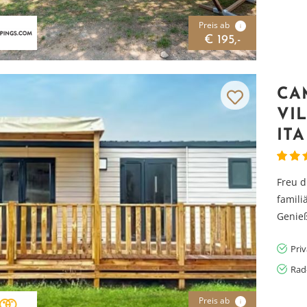
Preis ab
i
€ 195,-
CA
VI
IT
Freu d
famil
Genieß
Pri
Rad
Preis ab
i