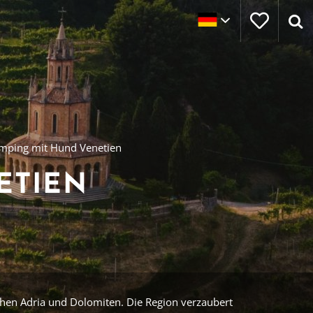
mping mit Hund Venetien
ETIEN
chen Adria und Dolomiten. Die Region verzaubert