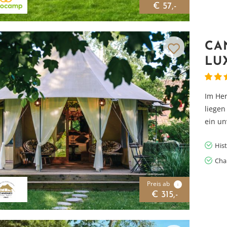
€ 57,-
CA
LU
Im Her
liegen
ein un
Hist
Cha
Preis ab
i
€ 315,-