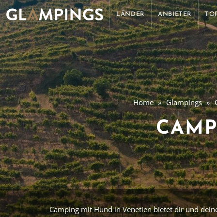
LÄNDER
ANBIETER
TO
Home
Glampings
CAMP
Camping mit Hund in Venetien bietet dir und dein