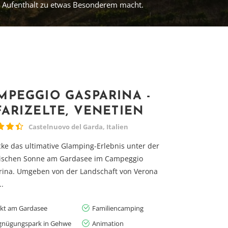
n Aufenthalt zu etwas Besonderem macht.
MPEGGIO GASPARINA -
FARIZELTE, VENETIEN
Castelnuovo del Garda, Italien
ke das ultimative Glamping-Erlebnis unter der
enischen Sonne am Gardasee im Campeggio
rina. Umgeben von der Landschaft von Verona
..
ekt am Gardasee
Familiencamping
gnügungspark in Gehwe
Animation