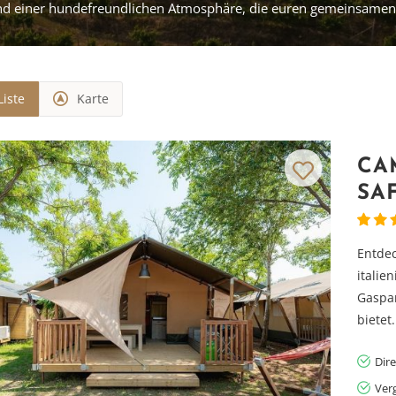
 und einer hundefreundlichen Atmosphäre, die euren gemeinsame
Liste
Karte
CA
SA
Entdec
itali
Gaspa
bietet.
Dir
Ver