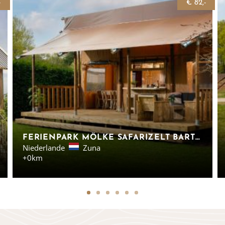
-
€ 82,-
FERIENPARK MÖLKE SAFARIZELT BARTENDER OVERIJSSEL
Niederlande
Zuna
+0km