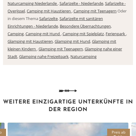
Naturcamping Niederlande
,
Safarizelte - Niederlande
,
Safarizelte -
Overijssel
,
Camping mit Haustieren
,
Camping mit Teenagern
Oder
in diesem Thema
Safarizelte
,
Safarizelte mit sanitären
Einrichtungen - Niederlande
,
Besondere Übernachtungen
,
Camping
,
Camping mit Hund
,
Camping mit Spielplatz
,
Ferienpark
,
Glamping mit Haustieren
,
Glamping mit Hund
,
Glamping mit
kleinen Kindern
,
Glamping mit Teenagern
,
Glamping nahe einer
Stadt
,
Glamping nahe Freizeitpark
,
Naturcamping
WEITERE EINZIGARTIGE UNTERKÜNFTE IN
DER REGION
b
Preis ab