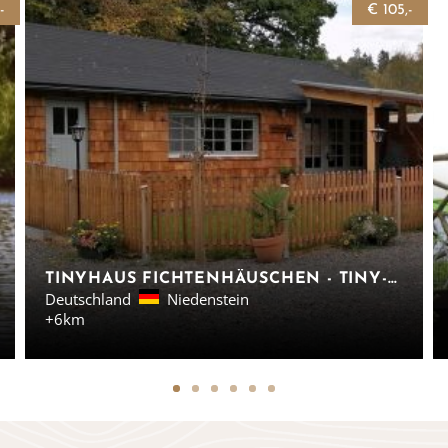
-
€ 105,-
TINYHAUS FICHTENHÄUSCHEN - TINY-HÄUSER, HESSEN
Deutschland
Niedenstein
+6km