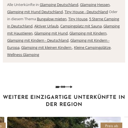
Alle Unterkünfte in
Glamping Deutschland
,
Glamping Hessen
,
Glamping mit Hund Deutschland
,
Tiny House - Deutschland
Oder
in diesem Thema
Bungalow mieten
,
Tiny House
,
5 Sterne Camping
in Deutschland
,
Aktiver Urlaub
,
Campingplatz mit Sauna
,
Glamping
mit Haustieren
,
Glamping mit Hund
,
Glamping mit Kindern
,
Glamping mit Kindern - Deutschland
,
Glamping mit Kindern -
Europa
,
Glamping mit kleinen Kindern
,
Kleine Campingplätze
,
Wellness Glamping
WEITERE EINZIGARTIGE UNTERKÜNFTE IN
DER REGION
b
Preis ab