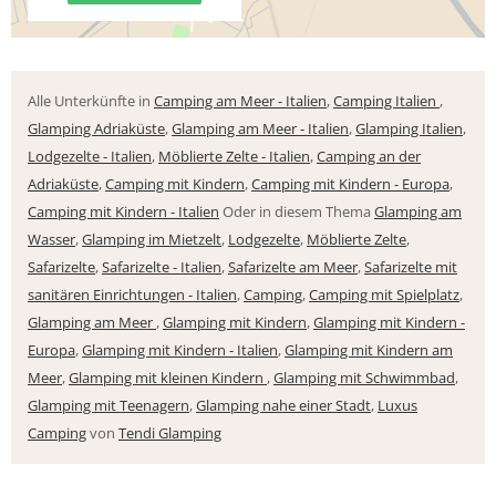
Alle Unterkünfte in
Camping am Meer - Italien
,
Camping Italien
,
Glamping Adriaküste
,
Glamping am Meer - Italien
,
Glamping Italien
,
Lodgezelte - Italien
,
Möblierte Zelte - Italien
,
Camping an der
Adriaküste
,
Camping mit Kindern
,
Camping mit Kindern - Europa
,
Camping mit Kindern - Italien
Oder in diesem Thema
Glamping am
Wasser
,
Glamping im Mietzelt
,
Lodgezelte
,
Möblierte Zelte
,
Safarizelte
,
Safarizelte - Italien
,
Safarizelte am Meer
,
Safarizelte mit
sanitären Einrichtungen - Italien
,
Camping
,
Camping mit Spielplatz
,
Glamping am Meer
,
Glamping mit Kindern
,
Glamping mit Kindern -
Europa
,
Glamping mit Kindern - Italien
,
Glamping mit Kindern am
Meer
,
Glamping mit kleinen Kindern
,
Glamping mit Schwimmbad
,
Glamping mit Teenagern
,
Glamping nahe einer Stadt
,
Luxus
Camping
von
Tendi Glamping