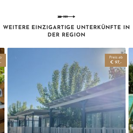
WEITERE EINZIGARTIGE UNTERKÜNFTE IN
DER REGION
b
Preis ab
-
€ 97,-