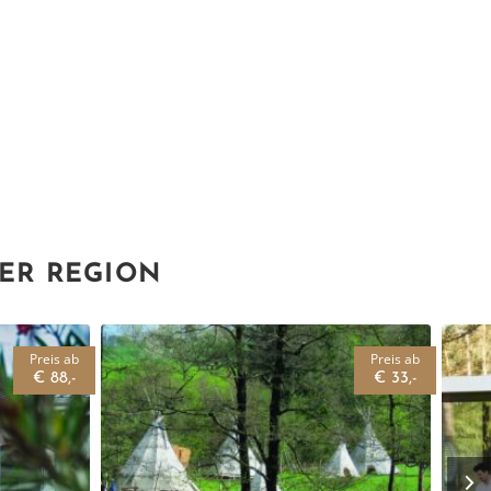
DER REGION
Preis ab
Preis ab
€ 88,-
€ 33,-