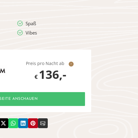
Spaß
Vibes
Preis pro Nacht ab
?
136,-
€
SEITE ANSCHAUEN