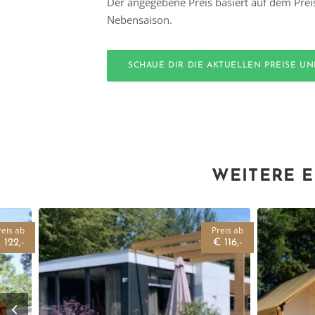
Der angegebene Preis basiert auf dem Prei
Nebensaison.
SCHAUE DIR DIE AKTUELLEN PREISE U
WEITERE E
reis ab
Preis ab
 122,-
€ 116,-