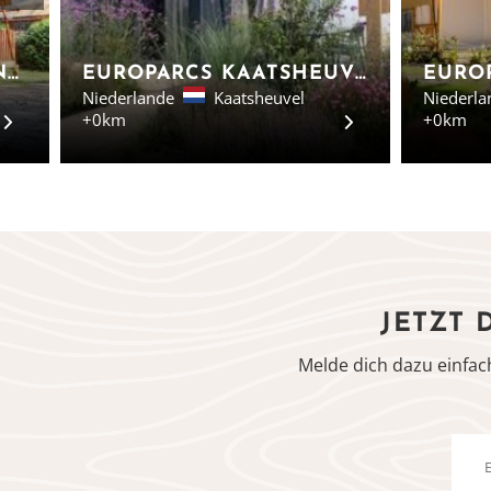
EUROPARCS DE ZANDING - LUXUS-SAFARI-ZELTE IM GELDERLAND
EUROPARCS KAATSHEUVEL - CHALETS IN NOORD-BRABANT
Niederlande
Kaatsheuvel
Niederla
+0km
+0km
JETZT 
Melde dich dazu einfac