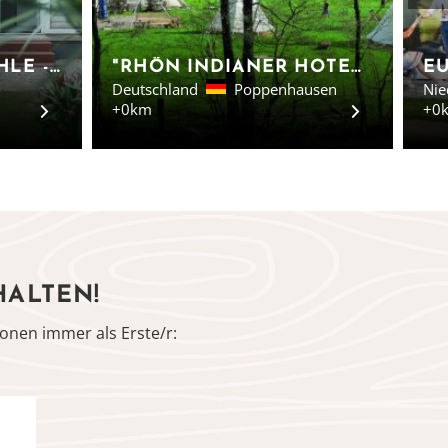
CAMPING NAHEMÜHLE - HÄUSCHEN IM GRÜNEN
"RHÖN INDIANER HOTEL" AM BIO-HOF GENSLER IN POPPENHAUSEN/HESSEN
Deutschland
Poppenhausen
Nie
+0km
+0
HALTEN!
onen immer als Erste/r: