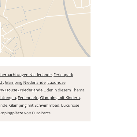
bernachtungen Niederlande
,
Ferienpark
nd
,
Glamping Niederlande
,
Luxuriöse
iny House - Niederlande
Oder in diesem Thema
chtungen
,
Ferienpark
,
Glamping mit Kindern
,
ande
,
Glamping mit Schwimmbad
,
Luxuriöse
ampingplätze
von
EuroParcs