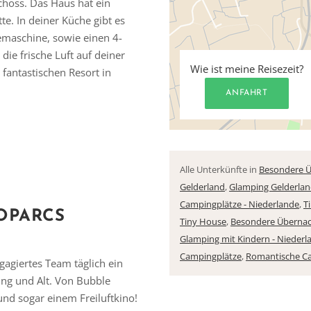
choss. Das Haus hat ein
e. In deiner Küche gibt es
maschine, sowie einen 4-
e frische Luft auf deiner
Wie ist meine Reisezeit?
fantastischen Resort in
ANFAHRT
Alle Unterkünfte in
Besondere Ü
Gelderland
,
Glamping Gelderla
Campingplätze - Niederlande
,
T
OPARCS
Tiny House
,
Besondere Überna
Glamping mit Kindern - Niederl
Campingplätze
,
Romantische C
Vielen Dank für das Abonnieren unseres Newsletters.
gagiertes Team täglich ein
ung und Alt. Von Bubble
und sogar einem Freiluftkino!