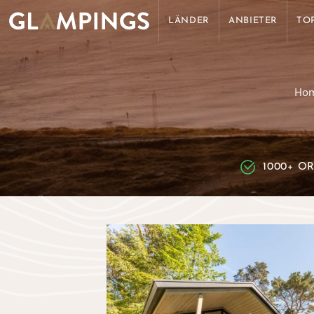
LÄNDER
ANBIETER
TO
Ho
1000+ O