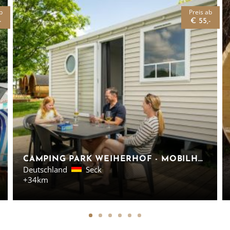
b
Preis ab
-
€ 55,-
CAMPING PARK WEIHERHOF - MOBILHEIME & SCHLAFFÄSSER IM WESTERWALD
Deutschland
Seck
+34km