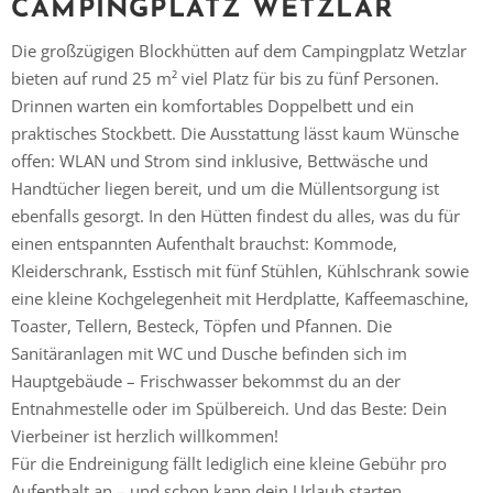
CAMPINGPLATZ WETZLAR
Die großzügigen Blockhütten auf dem Campingplatz Wetzlar
bieten auf rund 25 m² viel Platz für bis zu fünf Personen.
Drinnen warten ein komfortables Doppelbett und ein
praktisches Stockbett. Die Ausstattung lässt kaum Wünsche
offen: WLAN und Strom sind inklusive, Bettwäsche und
Handtücher liegen bereit, und um die Müllentsorgung ist
ebenfalls gesorgt. In den Hütten findest du alles, was du für
einen entspannten Aufenthalt brauchst: Kommode,
Kleiderschrank, Esstisch mit fünf Stühlen, Kühlschrank sowie
eine kleine Kochgelegenheit mit Herdplatte, Kaffeemaschine,
Toaster, Tellern, Besteck, Töpfen und Pfannen. Die
Sanitäranlagen mit WC und Dusche befinden sich im
Hauptgebäude – Frischwasser bekommst du an der
Entnahmestelle oder im Spülbereich. Und das Beste: Dein
Vierbeiner ist herzlich willkommen!
Für die Endreinigung fällt lediglich eine kleine Gebühr pro
Aufenthalt an – und schon kann dein Urlaub starten.