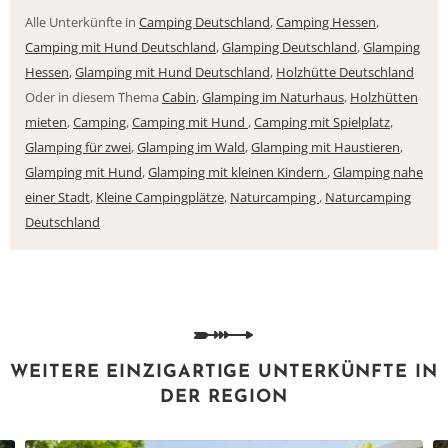
Alle Unterkünfte in
Camping Deutschland
,
Camping Hessen
,
Camping mit Hund Deutschland
,
Glamping Deutschland
,
Glamping
Hessen
,
Glamping mit Hund Deutschland
,
Holzhütte Deutschland
Oder in diesem Thema
Cabin
,
Glamping im Naturhaus
,
Holzhütten
mieten
,
Camping
,
Camping mit Hund
,
Camping mit Spielplatz
,
Glamping für zwei
,
Glamping im Wald
,
Glamping mit Haustieren
,
Glamping mit Hund
,
Glamping mit kleinen Kindern
,
Glamping nahe
einer Stadt
,
Kleine Campingplätze
,
Naturcamping
,
Naturcamping
Deutschland
WEITERE EINZIGARTIGE UNTERKÜNFTE IN
DER REGION