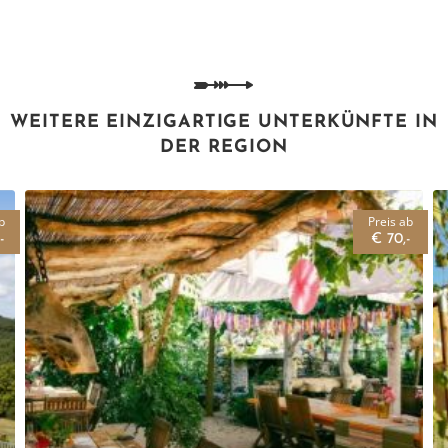
WEITERE EINZIGARTIGE UNTERKÜNFTE IN
DER REGION
b
Preis ab
-
€ 70,-