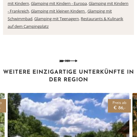
mit Kindern
,
Glamping mit Kindern - Europa
,
Glamping mit Kindern
- Frankreich
,
Glamping mit kleinen Kindern
,
Glamping mit
Schwimmbad
,
Glamping mit Teenagern
,
Restaurants & Kulinarik
auf dem Campingplatz
WEITERE EINZIGARTIGE UNTERKÜNFTE IN
DER REGION
b
Preis ab
-
€ 86,-