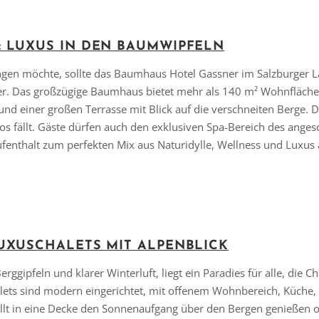
 LUXUS IN DEN BAUMWIPFELN
gen möchte, sollte das Baumhaus Hotel Gassner im Salzburger La
er. Das großzügige Baumhaus bietet mehr als 140 m² Wohnfläche 
nd einer großen Terrasse mit Blick auf die verschneiten Berge. 
 fällt. Gäste dürfen auch den exklusiven Spa-Bereich des anges
enthalt zum perfekten Mix aus Naturidylle, Wellness und Luxus a
UXUSCHALETS MIT ALPENBLICK
ggipfeln und klarer Winterluft, liegt ein Paradies für alle, die Ch
lets sind modern eingerichtet, mit offenem Wohnbereich, Küche,
llt in eine Decke den Sonnenaufgang über den Bergen genießen o