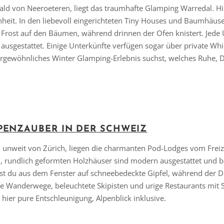
ald von Neeroeteren, liegt das traumhafte Glamping Warredal. Hie
eit. In den liebevoll eingerichteten Tiny Houses und Baumhäuse
 Frost auf den Bäumen, während drinnen der Ofen knistert. Jede 
sgestattet. Einige Unterkünfte verfügen sogar über private Whi
gewöhnliches Winter Glamping-Erlebnis suchst, welches Ruhe, De
PENZAUBER IN DER SCHWEIZ
n unweit von Zürich, liegen die charmanten Pod-Lodges vom Freiz
n, rundlich geformten Holzhäuser sind modern ausgestattet und b
kst du aus dem Fenster auf schneebedeckte Gipfel, während der 
e Wanderwege, beleuchtete Skipisten und urige Restaurants mit Sc
hier pure Entschleunigung, Alpenblick inklusive.