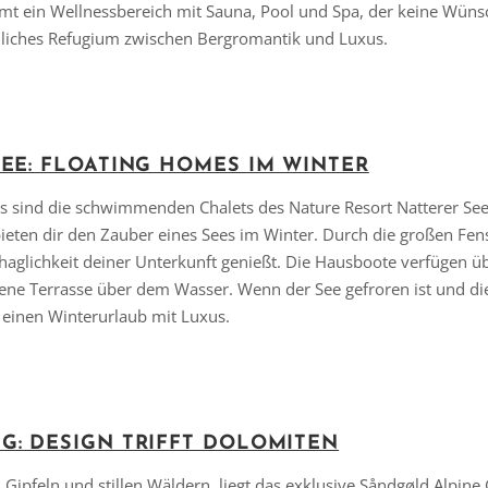
mt ein Wellnessbereich mit Sauna, Pool und Spa, der keine Wüns
önliches Refugium zwischen Bergromantik und Luxus.
EE: FLOATING HOMES IM WINTER
s sind die schwimmenden Chalets des Nature Resort Natterer See
eten dir den Zauber eines Sees im Winter. Durch die großen Fens
lichkeit deiner Unterkunft genießt. Die Hausboote verfügen übe
gene Terrasse über dem Wasser. Wenn der See gefroren ist und di
 einen Winterurlaub mit Luxus.
Vielen Dank für das Abonnieren unseres Newsletters.
G: DESIGN TRIFFT DOLOMITEN
Gipfeln und stillen Wäldern, liegt das exklusive Såndgøld Alpin