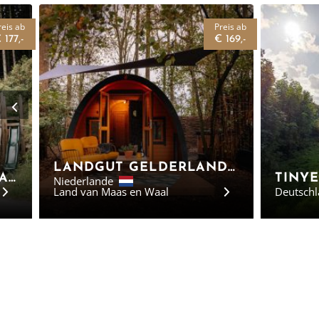
reis ab
Preis ab
 177,-
€ 169,-
LANDGUT GELDERLAND - SAFARI-ZELTE
UPLANDPARCS SAUERLAND - BAUMHÄUSER NORDRHEIN-WESTFALEN
Niederlande
Land van Maas en Waal
Deutsch