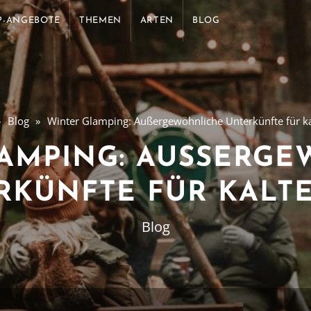
P-ANGEBOTE
THEMEN
ARTEN
BLOG
Blog
Winter Glamping: Außergewöhnliche Unterkünfte für ka
AMPING: AUSSERGEW
KÜNFTE FÜR KALTE 
Blog