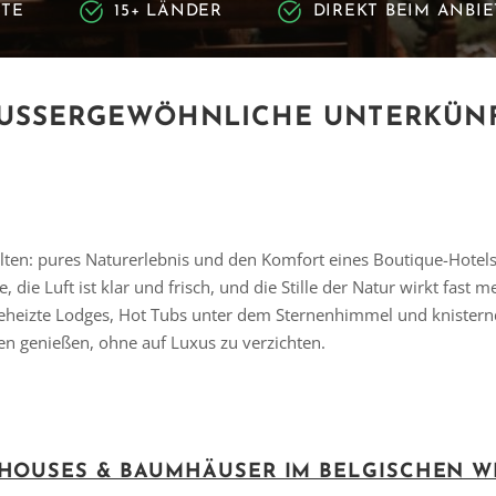
RTE
15+ LÄNDER
DIREKT BEIM ANBI
USSERGEWÖHNLICHE UNTERKÜNFT
lten: pures Naturerlebnis und den Komfort eines Boutique-Hote
ie Luft ist klar und frisch, und die Stille der Natur wirkt fast me
eheizte Lodges, Hot Tubs unter dem Sternenhimmel und knistern
gen genießen, ohne auf Luxus zu verzichten.
 HOUSES & BAUMHÄUSER IM BELGISCHEN 