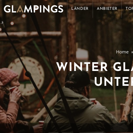
LÄNDER
ANBIETER
TO
Home
WINTER GL
NTER