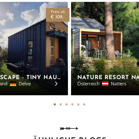
Preis ab
€ 109,-
TINYESCAPE - TINY HAUS, DELVE
land
Delve
Österreich
Natters