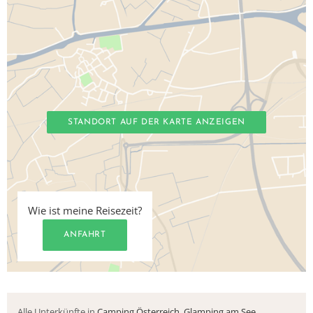
STANDORT AUF DER KARTE ANZEIGEN
Wie ist meine Reisezeit?
ANFAHRT
Alle Unterkünfte in
Camping Österreich
,
Glamping am See