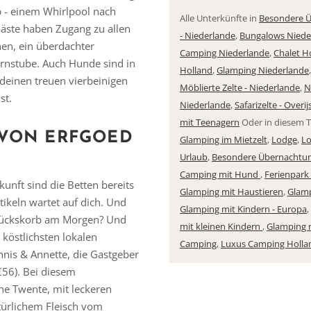
b - einem Whirlpool nach
Alle Unterkünfte in
Besondere Ü
Gäste haben Zugang zu allen
- Niederlande
,
Bungalows Niede
en, ein überdachter
Camping Niederlande
,
Chalet H
rnstube. Auch Hunde sind in
Holland
,
Glamping Niederlande
deinen treuen vierbeinigen
Möblierte Zelte - Niederlande
,
N
st.
Niederlande
,
Safarizelte - Overij
mit Teenagern
Oder in diesem
 VON ERFGOED
Glamping im Mietzelt
,
Lodge
,
Lo
Urlaub
,
Besondere Übernachtu
Camping mit Hund
,
Ferienpark
kunft sind die Betten bereits
Glamping mit Haustieren
,
Glam
ikeln wartet auf dich. Und
Vielen Dank für das Abonnieren unseres Newsletters.
Glamping mit Kindern - Europa
,
stückskorb am Morgen? Und
mit kleinen Kindern
,
Glamping 
köstlichsten lokalen
Camping
,
Luxus Camping Holla
nis & Annette, die Gastgeber
€56). Bei diesem
e Twente, mit leckeren
türlichem Fleisch vom