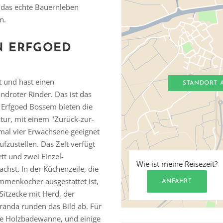
 das echte Bauernleben
n.
N ERFGOED
lt und hast einen
STANDORT 
droter Rinder. Das ist das
m Erfgoed Bossem bieten die
tur, mit einem "Zurück-zur-
imal vier Erwachsene geeignet
ufzustellen. Das Zelt verfügt
t und zwei Einzel-
Wie ist meine Reisezeit?
chst. In der Küchenzeile, die
menkocher ausgestattet ist,
ANFAHRT
Sitzecke mit Herd, der
randa runden das Bild ab. Für
ate Holzbadewanne, und einige