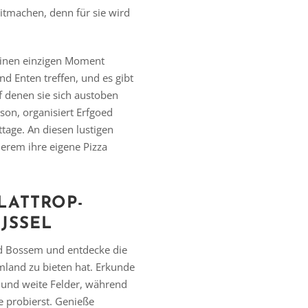
tmachen, denn für sie wird
einen einzigen Moment
d Enten treffen, und es gibt
f denen sie sich austoben
on, organisiert Erfgoed
age. An diesen lustigen
erem ihre eigene Pizza
LATTROP-
JSSEL
d Bossem und entdecke die
land zu bieten hat. Erkunde
und weite Felder, während
e probierst. Genieße