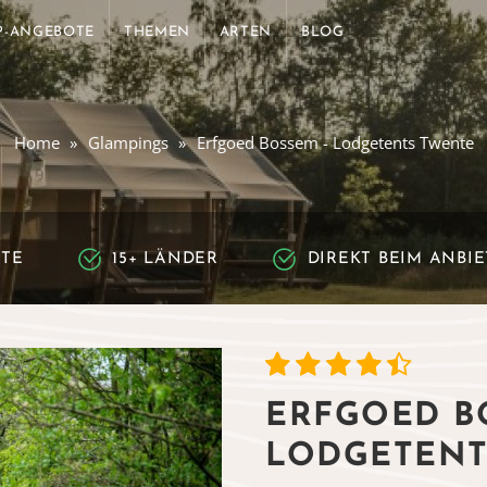
P-ANGEBOTE
THEMEN
ARTEN
BLOG
Home
Glampings
Erfgoed Bossem - Lodgetents Twente
RTE
15+ LÄNDER
DIREKT BEIM ANBI
ERFGOED B
LODGETENT