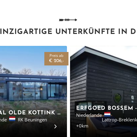
INZIGARTIGE UNTERKÜNFTE IN 
Preis ab
€ 206,-
LANDAL OLDE KOTTINK - FERIENHÄUSER, BEUNINGEN
Niederlande
nde
RK Beuningen
Lattrop-Brekle
+0km