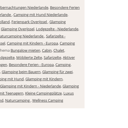
bernachtungen Niederlande
,
Besondere Ferien
rlande
,
Camping mit Hund Niederlande
,
olland
,
Ferienpark Overijssel
,
Glamping
,
Glamping Overijssel
,
Lodgezelte - Niederlande
,
aturcamping Niederlande
,
Safarizelte -
ssel
,
Camping mit Kindern - Europa
,
Camping
 Thema
Bungalow mieten
,
Cabin
,
Chalet
,
dgezelte
,
Möblierte Zelte
,
Safarizelte
,
Aktiver
ngen
,
Besondere Ferien - Europa
,
Camping
,
,
Glamping beim Bauern
,
Glamping für zwei
,
ping mit Hund
,
Glamping mit Kindern
,
Glamping mit Kindern - Niederlande
,
Glamping
mit Teenagern
,
Kleine Campingplätze
,
Luxus
nd
,
Naturcamping
,
Wellness Camping