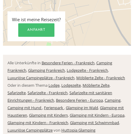
Wie ist meine Reisezeit?
ANFAHRT
Alle Unterkünfte in
Besondere Ferien - Frankreich
,
Camping
Frankreich
,
Glamping Frankreich
,
Lodgezelte - Frankreich
,
Luxuriöse Campingplätze - Frankreich
,
Möblierte Zelte - Frankreich
Oder in diesem Thema
Lodge
,
Lodgezelte
,
Möblierte Zelte
,
Safarizelte
,
Safarizelte - Frankreich
,
Safarizelte mit sanitären
Einrichtungen - Frankreich
,
Besondere Ferien - Europa
,
Camping
,
Camping mit Hund
,
Ferienpark
,
Glamping im Wald
,
Glamping mit
Haustieren
,
Glamping mit Kindern
,
Glamping mit Kindern - Europa
,
Glamping mit Kindern - Frankreich
,
Glamping mit Schwimmbad
,
Luxuriöse Campingplätze
von
Huttopia Glamping