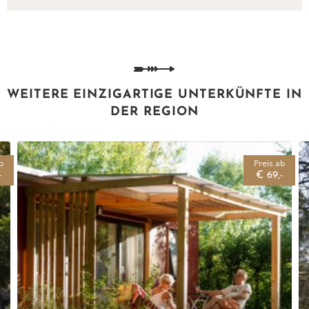
WEITERE EINZIGARTIGE UNTERKÜNFTE IN
DER REGION
b
Preis ab
-
€ 69,-