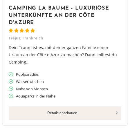
CAMPING LA BAUME - LUXURIÖSE
UNTERKÜNFTE AN DER CÔTE
D'AZURE
Fréjus, Frankreich
Dein Traum ist es, mit deiner ganzen Familie einen
Urlaub an der Côte d'Azur zu machen? Dann solltest du
Camping...
Poolparadies
Wasserrutschen
Nahe von Monaco
Aquaparks in der Nähe
Vielen Dank für das Abonnieren unseres Newsletters.
Details anschauen