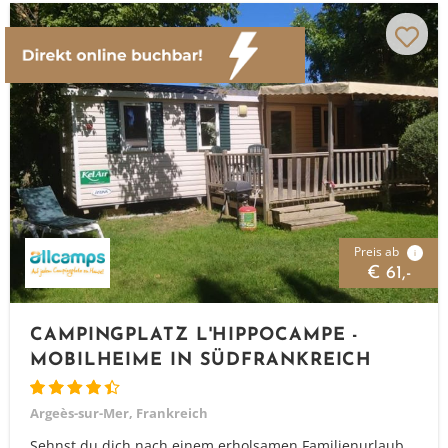
Preis ab
i
€ 61,-
CAMPINGPLATZ L'HIPPOCAMPE -
MOBILHEIME IN SÜDFRANKREICH
Argeès-sur-Mer, Frankreich
Sehnst du dich nach einem erholsamen Familienurlaub,