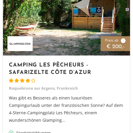
Preis ab
i
€ 200,-
CAMPING LES PÊCHEURS -
SAFARIZELTE CÔTE D‘AZUR
Roquebrune sur Argens, Frankreich
Was gibt es Besseres als einen luxuriösen
Campingurlaub unter der französischen Sonne? Auf dem
4-Sterne-Campingplatz Les Pêcheurs, einem
wunderschönen Glamping...
Sporteinrichtungen