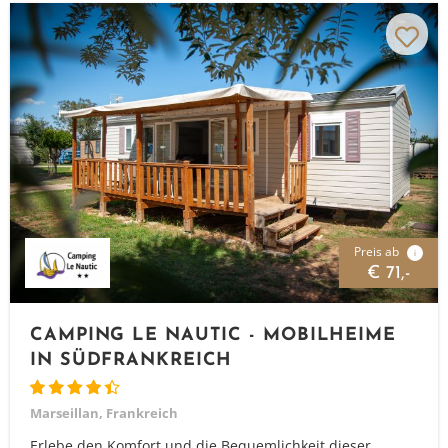
Preis ab
i
€ 71,-
CAMPING LE NAUTIC - MOBILHEIME
IN SÜDFRANKREICH
Marseillan, Frankreich
Erlebe den Komfort und die Bequemlichkeit dieser