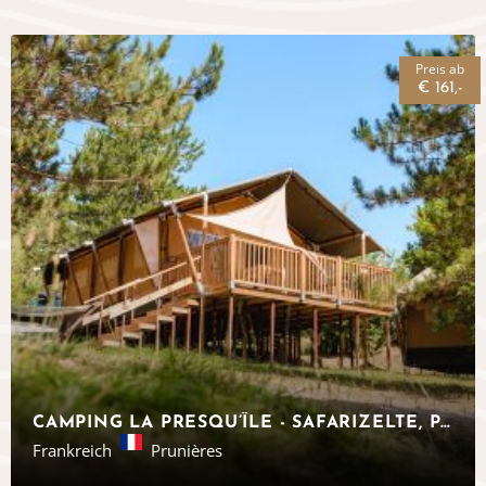
Preis ab
€ 161,-
CAMPING LA PRESQU’ÎLE - SAFARIZELTE, PROVENCE-ALPES-CÔTE D’AZUR
Frankreich
Prunières