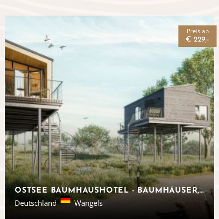
Preis ab
€ 229,-
OSTSEE BAUMHAUSHOTEL - BAUMHÄUSER, SCHLESWIG-HOLSTEIN
Deutschland
Wangels