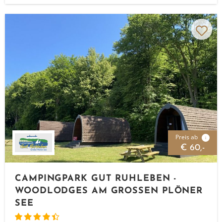
Preis ab
i
€ 60,-
CAMPINGPARK GUT RUHLEBEN -
WOODLODGES AM GROSSEN PLÖNER S
EE