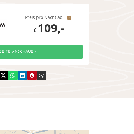
Preis pro Nacht ab
?
109,-
€
SEITE ANSCHAUEN