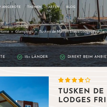
P-ANGEBOTE
THEMEN
ARTEN
BLOG
Home
Glampings
Tusken de Marren Eneva Lodges Frieslan
RTE
15+ LÄNDER
DIREKT BEIM ANBI
TUSKEN DE
LODGES FR