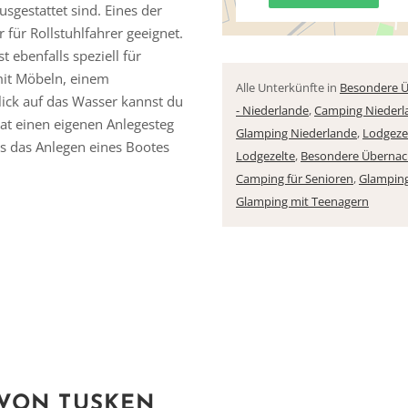
gestattet sind. Eines der
für Rollstuhlfahrer geeignet.
 ebenfalls speziell für
mit Möbeln, einem
Alle Unterkünfte in
Besondere Ü
ck auf das Wasser kannst du
- Niederlande
,
Camping Niederl
at einen eigenen Anlegesteg
Glamping Niederlande
,
Lodgezel
ss das Anlegen eines Bootes
Lodgezelte
,
Besondere Überna
Camping für Senioren
,
Glamping
Glamping mit Teenagern
Vielen Dank für das Abonnieren unseres Newsletters.
 VON TUSKEN