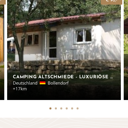
-
€ 90,-
CAMPING ALTSCHMIEDE - LUXURIÖSE FERIENHÄUSER IN RHEINLAND-PFALZ
Deutschland
Bollendorf
+17km