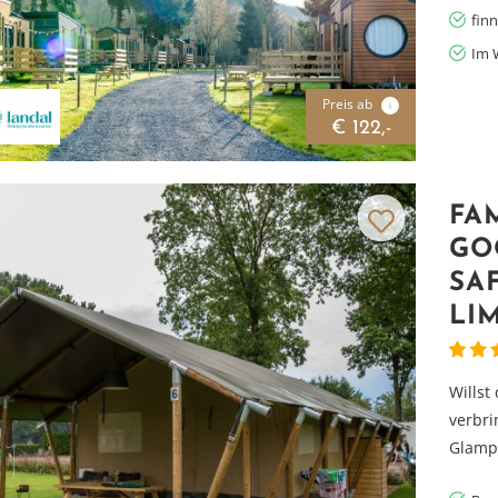
fin
Im 
Preis ab
i
€ 122,-
FA
GO
SA
LI
Willst
verbri
Glampi