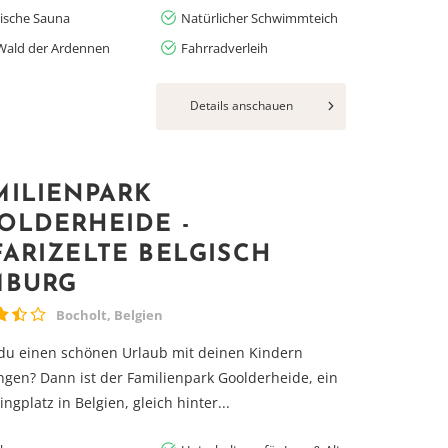
nische Sauna
Natürlicher Schwimmteich
Wald der Ardennen
Fahrradverleih
Details anschauen
MILIENPARK
OLDERHEIDE -
FARIZELTE BELGISCH
MBURG
Bocholt, Belgien
 du einen schönen Urlaub mit deinen Kindern
ngen? Dann ist der Familienpark Goolderheide, ein
ngplatz in Belgien, gleich hinter...