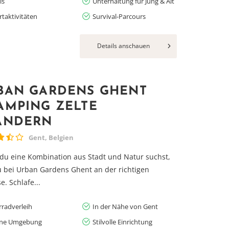
ls
Unterhaltung für Jung & Alt
rtaktivitäten
Survival-Parcours
Details anschauen
BAN GARDENS GHENT
AMPING ZELTE
ANDERN
Gent, Belgien
u eine Kombination aus Stadt und Natur suchst,
u bei Urban Gardens Ghent an der richtigen
e. Schlafe...
rradverleih
In der Nähe von Gent
ne Umgebung
Stilvolle Einrichtung