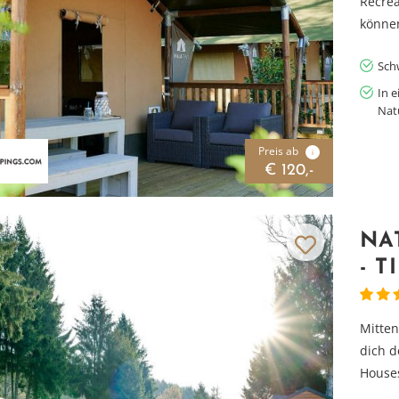
Recrea
können
Sch
In 
Nat
Preis ab
i
€ 120,-
NA
- 
Mitten
dich d
Houses