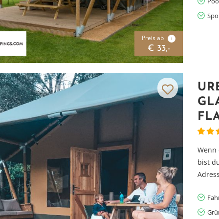
Poo
Spo
Preis ab
i
€ 33,-
UR
GL
FL
Wenn d
bist d
Adress
Fah
Grü