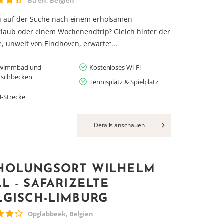
Balen, Belgien
u auf der Suche nach einem erholsamen
laub oder einem Wochenendtrip? Gleich hinter der
, unweit von Eindhoven, erwartet...
wimmbad und
Kostenloses Wi-Fi
nschbecken
Tennisplatz & Spielplatz
-Strecke
Details anschauen
HOLUNGSORT WILHELM
LL - SAFARIZELTE
LGISCH-LIMBURG
Opglabbeek, Belgien