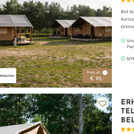
Bist d
Kurzur
Grenze
Sch
Pla
MTB
Preis ab
i
€ 95,-
ER
TE
BE