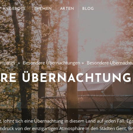
P-ANGEBOTE
THEMEN
ARTEN
BLOG
ampings
Besondere Übernachtungen
Besondere Übernachtu
RE ÜBERNACHTUNG
at, lohnt sich eine Übernachtung in diesem Land auf jeden Fall. E
Eindruck von der einzigartigen Atmosphäre in den Städten Gent, B