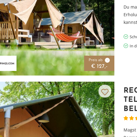
Du ma
Erholu
kannst
Sc
In 
Preis ab
i
€ 127,-
RE
TEL
BE
Vielen Dank für das Abonnieren unseres Newsletters.
Magst