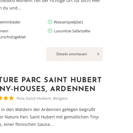
tieoord Wilhelm Tell der richtige Ort für dich! Hier
 du und...
wimmbäder
Wasserspielplatz
einem
Luxuriöse Safarizelte
urschutzgebiet
Details anschauen
TURE PARC SAINT HUBERT
TINY-HOUSES, ARDENNEN
Poix Saint-Hubert, Belgien
 in den Wäldern der Ardennen gelegen begrüßt
er Nature Parc Saint Hubert mit gemütlichen Tiny-
, einer finnischen Sauna...