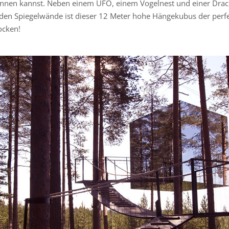
nen kannst. Neben einem UFO, einem Vogelnest und einer Drache
enden Spiegelwände ist dieser 12 Meter hohe Hängekubus der per
ocken!