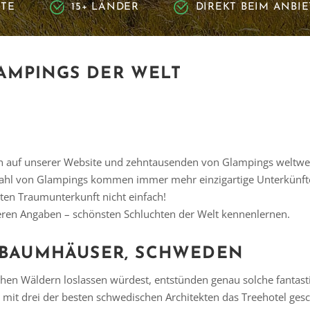
RTE
15+ LÄNDER
DIREKT BEIM ANBI
AMPINGS DER WELT
 auf unserer Website und zehntausenden von Glampings weltweit 
Zahl von Glampings kommen immer mehr einzigartige Unterkünft
kten Traumunterkunft nicht einfach!
seren Angaben – schönsten Schluchten der Welt kennenlernen.
– BAUMHÄUSER, SCHWEDEN
chen Wäldern loslassen würdest, entstünden genau solche fantas
it drei der besten schwedischen Architekten das Treehotel gescha