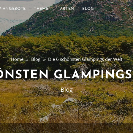
P-ANGEBOTE
THEMEN
ARTEN
BLOG
Home
Blog
Die 6 schönsten Glampings der Welt
HÖNSTEN GLAMPINGS
Blog