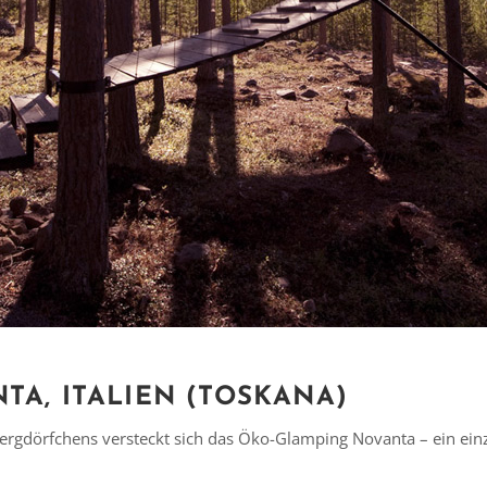
A, ITALIEN (TOSKANA)
ergdörfchens versteckt sich das Öko-Glamping Novanta – ein einz