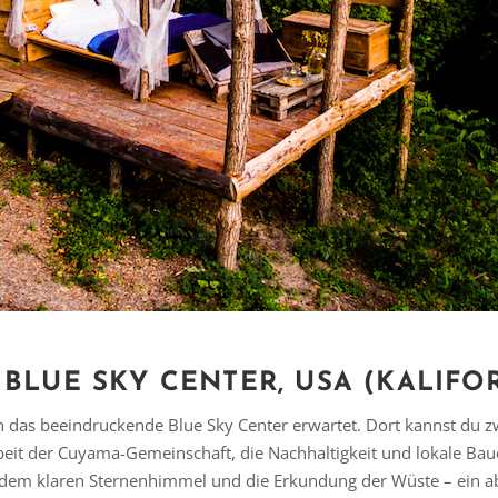
 BLUE SKY CENTER, USA (KALIFO
ch das beeindruckende Blue Sky Center erwartet. Dort kannst du 
it der Cuyama-Gemeinschaft, die Nachhaltigkeit und lokale Bauern
dem klaren Sternenhimmel und die Erkundung der Wüste – ein a