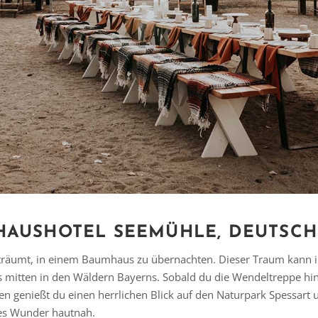
MHAUSHOTEL SEEMÜHLE, DEUTSCH
träumt, in einem Baumhaus zu übernachten. Dieser Traum kann i
mitten in den Wäldern Bayerns. Sobald du die Wendeltreppe hinau
 genießt du einen herrlichen Blick auf den Naturpark Spessart 
es Wunder hautnah.