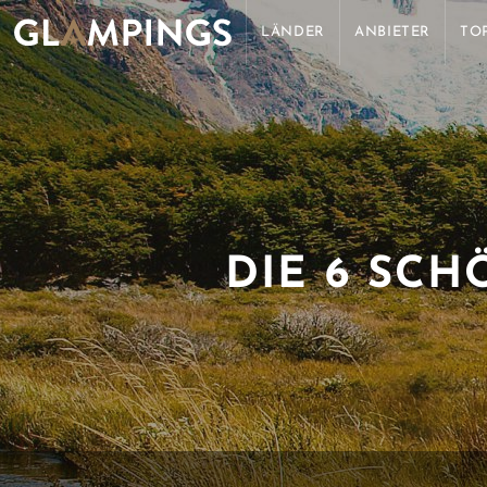
LÄNDER
ANBIETER
TO
DIE 6 SC