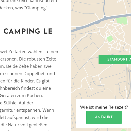
 Südfrankreich kannst du ein
tdecken, was "Glamping"
N
CAMPING
LE
zwei Zeltarten wählen – einem
Personen. Die robusten Zelte
STANDORT 
rm. Beide Zelte haben zwei
nem schönen Doppelbett und
n für die Kinder. Es gibt
hnbereich findest du eine
 Geräten zum Kochen.
d Stühle. Auf der
Wie ist meine Reisezeit?
zgarnitur entspannen. Wenn
ett aufspannst, wird die
ANFAHRT
die Natur voll genießen