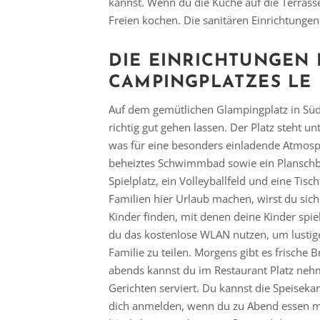
kannst. Wenn du die Küche auf die Terrasse
Freien kochen. Die sanitären Einrichtungen
DIE
EINRICHTUNGEN
CAMPINGPLATZES LE 
Auf dem gemütlichen Glampingplatz in Südf
richtig gut gehen lassen. Der Platz steht un
was für eine besonders einladende Atmosph
beheiztes Schwimmbad sowie ein Planschbe
Spielplatz, ein Volleyballfeld und eine Tis
Familien hier Urlaub machen, wirst du sicher
Kinder finden, mit denen deine Kinder spi
du das kostenlose WLAN nutzen, um lustige
Familie zu teilen. Morgens gibt es frische
abends kannst du im Restaurant Platz nehm
Gerichten serviert. Du kannst die Speisek
dich anmelden, wenn du zu Abend essen mö