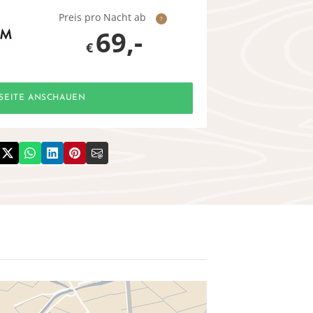
Preis pro Nacht ab
?
69,-
€
SEITE ANSCHAUEN