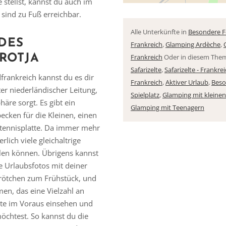
 stellst, kannst du auch im
 sind zu Fuß erreichbar.
Alle Unterkünfte in
Besondere Fe
DES
Frankreich
,
Glamping Ardèche
,
ROTJA
Frankreich
Oder in diesem The
Safarizelte
,
Safarizelte - Frankre
rankreich kannst du es dir
Frankreich
,
Aktiver Urlaub
,
Beso
ter niederländischer Leitung,
Spielplatz
,
Glamping mit kleine
äre sorgt. Es gibt ein
Glamping mit Teenagern
Vielen Dank für das Abonnieren unseres Newsletters.
cken für die Kleinen, einen
chtennisplatte. Da immer mehr
lich viele gleichaltrige
elen können. Übrigens kannst
 Urlaubsfotos mit deiner
 Brötchen zum Frühstück, und
en, das eine Vielzahl an
arte im Voraus einsehen und
chtest. So kannst du die