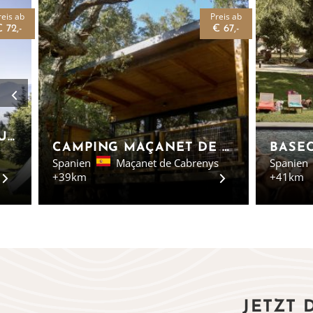
reis ab
Preis ab
 72,-
€ 67,-
HUTTOPIA FONT-ROMEU - GLAMPING LANGUEDOC-ROUSSILLON
CAMPING MAÇANET DE CABRENYS - GLAMPING GIRONA
Spanien
Maçanet de Cabrenys
Spanien
+39km
+41km
JETZT 