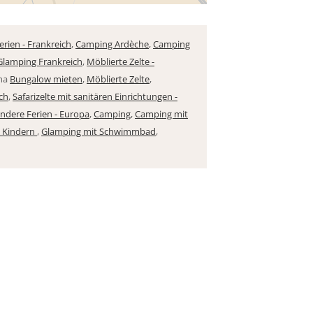
rien - Frankreich
,
Camping Ardèche
,
Camping
Glamping Frankreich
,
Möblierte Zelte -
ma
Bungalow mieten
,
Möblierte Zelte
,
ich
,
Safarizelte mit sanitären Einrichtungen -
ndere Ferien - Europa
,
Camping
,
Camping mit
n Kindern
,
Glamping mit Schwimmbad
,