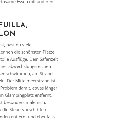
einsame Essen mit anderen
UILLA,
LLON
, hast du viele
kennen die schönsten Plätze
olle Ausflüge. Dein Safarizelt
einer abwechslungsreichen
ser schwimmen, am Strand
n. Der Mittelmeerstrand ist
n Problem damit, etwas länger
om Glampingplatz entfernt,
st besonders malerisch.
 die Steuervorschriften
tunden entfernt und ebenfalls