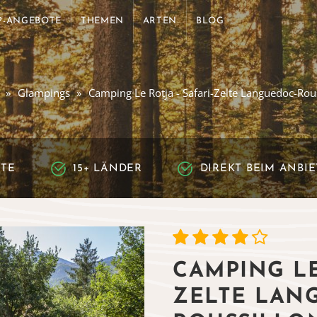
P-ANGEBOTE
THEMEN
ARTEN
BLOG
Glampings
Camping Le Rotja - Safari-Zelte Languedoc-Rou
RTE
15+ LÄNDER
DIREKT BEIM ANBI
CAMPING LE
ZELTE LAN