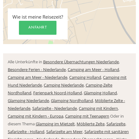
Wie ist meine Reisezeit?
ANFAHRT
Alle Unterkünfte in
Besondere Übernachtungen Niederlande
,
Besondere Ferien - Niederlande
,
Camping am Meer - Holland
,
Camping am Meer - Niederlande
,
Camping Holland
,
Camping mit
Hund Niederlande
,
Camping Niederlande
,
Camping-Zelte
Nordholland
,
Ferienpark Noord-Holland
,
Glamping Holland
,
Glamping Niederlande
,
Glamping Nordholland
,
Möblierte Zelte -
Niederlande
,
Safarizelte - Niederlande
,
Camping mit Kindern
,
Camping mit Kindern - Europa
,
Camping mit Teenagern
Oder in
diesem Thema
Glamping im Mietzelt
,
Möblierte Zelte
,
Safarizelte
,
Safarizelte - Holland
,
Safarizelte am Meer
,
Safarizelte mit sanitären