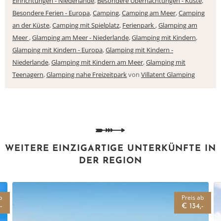
Einrichtungen - Niederlande
,
Besondere Übernachtungen - Küste
,
Besondere Ferien - Europa
,
Camping
,
Camping am Meer
,
Camping
an der Küste
,
Camping mit Spielplatz
,
Ferienpark
,
Glamping am
Meer
,
Glamping am Meer - Niederlande
,
Glamping mit Kindern
,
Glamping mit Kindern - Europa
,
Glamping mit Kindern -
Niederlande
,
Glamping mit Kindern am Meer
,
Glamping mit
Teenagern
,
Glamping nahe Freizeitpark
von
Villatent Glamping
WEITERE EINZIGARTIGE UNTERKÜNFTE IN
DER REGION
b
Preis ab
-
€ 134,-