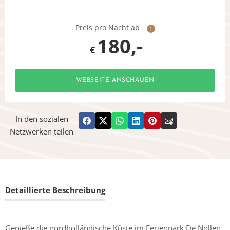
Preis pro Nacht ab
?
180,-
€
WEBSEITE ANSCHAUEN
In den sozialen
Netzwerken teilen
Detaillierte Beschreibung
Genieße die nordholländische Küste im Ferienpark De Nollen.