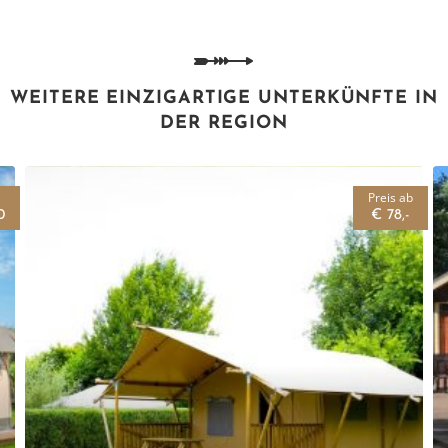
WEITERE EINZIGARTIGE UNTERKÜNFTE IN
DER REGION
Preis ab
0
€ 78,-