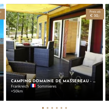
b
Preis ab
-
€ 30,-
CAMPING DOMAINE DE MASSEREAU - MOBILHEIME IN SÜDFRANKREICH - EUROCAMP
Frankreich
Sommieres
+50km