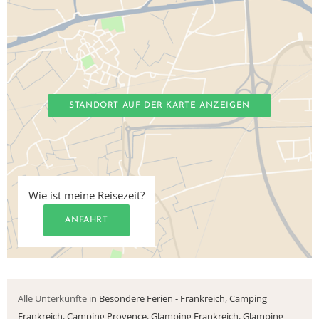
STANDORT AUF DER KARTE ANZEIGEN
Wie ist meine Reisezeit?
ANFAHRT
Alle Unterkünfte in
Besondere Ferien - Frankreich
,
Camping
Frankreich
,
Camping Provence
,
Glamping Frankreich
,
Glamping