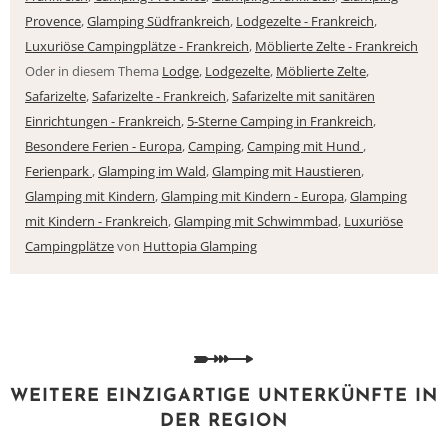
Provence
,
Glamping Südfrankreich
,
Lodgezelte - Frankreich
,
Luxuriöse Campingplätze - Frankreich
,
Möblierte Zelte - Frankreich
Oder in diesem Thema
Lodge
,
Lodgezelte
,
Möblierte Zelte
,
Safarizelte
,
Safarizelte - Frankreich
,
Safarizelte mit sanitären
Einrichtungen - Frankreich
,
5-Sterne Camping in Frankreich
,
Besondere Ferien - Europa
,
Camping
,
Camping mit Hund
,
Ferienpark
,
Glamping im Wald
,
Glamping mit Haustieren
,
Glamping mit Kindern
,
Glamping mit Kindern - Europa
,
Glamping
mit Kindern - Frankreich
,
Glamping mit Schwimmbad
,
Luxuriöse
Campingplätze
von
Huttopia Glamping
WEITERE EINZIGARTIGE UNTERKÜNFTE IN
DER REGION