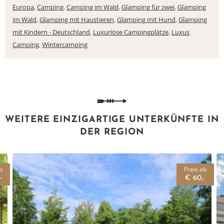
Europa
,
Camping
,
Camping im Wald
,
Glamping für zwei
,
Glamping
im Wald
,
Glamping mit Haustieren
,
Glamping mit Hund
,
Glamping
mit Kindern - Deutschland
,
Luxuriöse Campingplätze
,
Luxus
Camping
,
Wintercamping
WEITERE EINZIGARTIGE UNTERKÜNFTE IN
DER REGION
b
Preis ab
-
€ 60,-