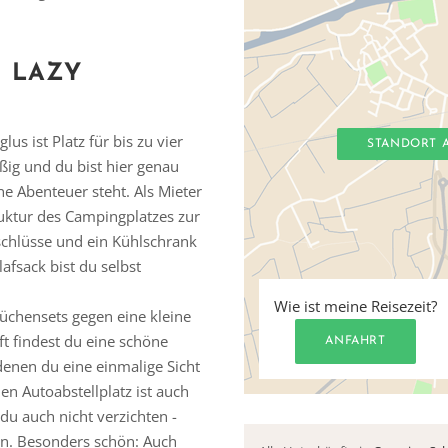
G LAZY
us ist Platz für bis zu vier
STANDORT 
ig und du bist hier genau
ne Abenteuer steht. Als Mieter
truktur des Campingplatzes zur
schlüsse und ein Kühlschrank
afsack bist du selbst
Wie ist meine Reisezeit?
üchensets gegen eine kleine
t findest du eine schöne
ANFAHRT
denen du eine einmalige Sicht
en Autoabstellplatz ist auch
du auch nicht verzichten -
en. Besonders schön: Auch