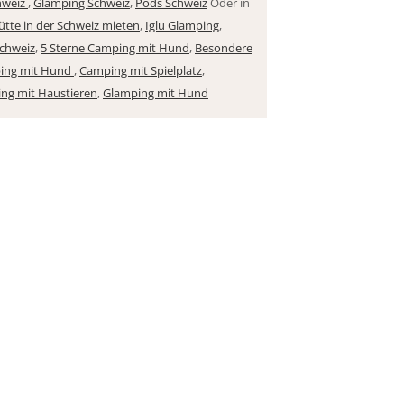
hweiz
,
Glamping Schweiz
,
Pods Schweiz
Oder in
ütte in der Schweiz mieten
,
Iglu Glamping
,
Schweiz
,
5 Sterne Camping mit Hund
,
Besondere
ing mit Hund
,
Camping mit Spielplatz
,
ng mit Haustieren
,
Glamping mit Hund