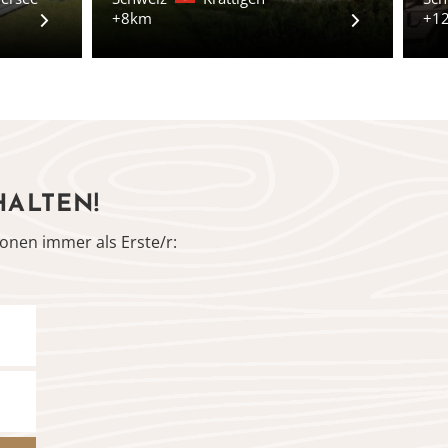
+8km
+1
HALTEN!
onen immer als Erste/r: