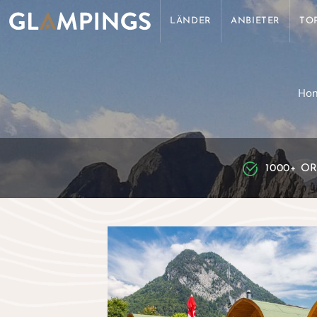
LÄNDER
ANBIETER
TO
Ho
1000+ O