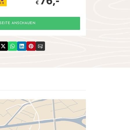
76,-
€
SEITE ANSCHAUEN