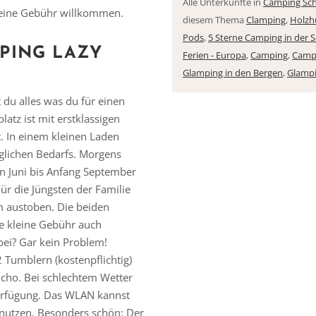
Alle Unterkünfte in
Camping Sc
kleine Gebühr willkommen.
diesem Thema
Clamping
,
Holzh
Pods
,
5 Sterne Camping in der 
PING LAZY
Ferien - Europa
,
Camping
,
Camp
Vielen Dank für das Abonnieren unseres Newsletters.
Glamping in den Bergen
,
Glampi
du alles was du für einen
atz ist mit erstklassigen
. In einem kleinen Laden
äglichen Bedarfs. Morgens
on Juni bis Anfang September
 die Jüngsten der Familie
m austoben. Die beiden
e kleine Gebühr auch
bei? Gar kein Problem!
Tumblern (kostenpflichtig)
ncho. Bei schlechtem Wetter
Verfügung. Das WLAN kannst
nutzen. Besonders schön: Der