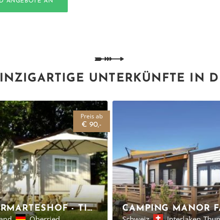
ND ANGEBOTE AN
INZIGARTIGE UNTERKÜNFTE IN 
Preis ab
€ 90,-
KIRNERMARTESHOF - TINY HOUSE, SCHWARZWALD
land
Oberried
Schweiz
Interlaken-Thu