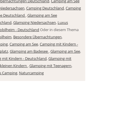
Übernachtungen Deutschland
,
Camping am See
Niedersachsen
,
Camping Deutschland
,
Camping
ee Deutschland
,
Glamping am See
chland
,
Glamping Niedersachsen
,
Luxus
bilheim - Deutschland
Oder in diesem Thema
ilheim
,
Besondere Übernachtungen
,
ping
,
Camping am See
,
Camping mit Kindern -
platz
,
Glamping am Badesee
,
Glamping am See
,
 mit Kindern - Deutschland
,
Glamping mit
 kleinen Kindern
,
Glamping mit Teenagern
,
s Camping
,
Naturcamping