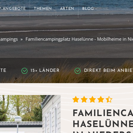
P-ANGEBOTE
THEMEN
ARTEN
BLOG
lampings
Familiencampingplatz Haselünne - Mobilheime in N
RTE
15+ LÄNDER
DIREKT BEIM ANBI
FAMILIENC
HASELÜNNE