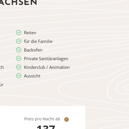
SACHSEN
Reiten
für die Familie
Backofen
Private Sanitäranlagen
ch
Kinderclub / Animation
Aussicht
ür
Preis pro Nacht ab
?