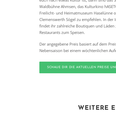
euch nach etwas Kultur ist, dann sind das
Waldbühne Ahmsen, das Kulturkino hASET
Freilicht- und Heimatmuseum Haselünne o
Clemenswerth Sögel zu empfehlen. In der 
findet ihr zahlreiche Boutiquen und Läde
Restaurants zum Speisen.
Der angegebene Preis basiert auf dem Prei
Nebensaison bei einem wöchtenlichen Aufe
SCHAUE DIR DIE AKTUELLEN PREISE U
WEITERE E