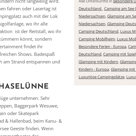
ndern nicht langweilig wird.
Alle Unterkünfte in
Besondere 
Vielen Dank für das Abonnieren unseres Newsletters.
n fahren oder Lasertag ist
Deutschland
,
Camping am See 
mpingplatz auch mit der Lok
Niedersachsen
,
Glamping am S
igolfanlage, wo ihr alle
Niedersachsen
,
Glamping Deuts
tion ist der Reitstall, wo ihr
Camping Deutschland
,
Luxus Mo
 kümmern könnt, sondern
Camping Mobilheim
,
Luxus Mob
ertainment findet ihr
Besondere Ferien - Europa
,
Cam
hlreichen Shows. Badespaß
Deutschland
,
Camping mit Spiel
ch am Strand entspannen und
Glamping mit Kindern
,
Glamping
Kindern - Europa
,
Glamping mit
Luxuriöse Campingplätze
,
Luxu
 HASELÜNNE
flüge unternehmen. Sehr
Meppen, Baggerpark Wesuwe,
ain oder Skatepark
ad & Hallenbad, beim Kanu- &
ersee Geeste finden. Wenn