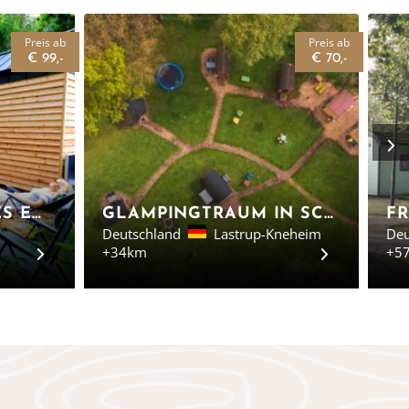
Preis ab
Preis ab
€ 99,-
€ 70,-
TINYHOUSE KLEINES EMS-IDYLL - EMSLAND
GLAMPINGTRAUM IN SCHLAFFÄSSERN - NIEDERSACHSEN
Deutschland
Lastrup-Kneheim
Deu
+34km
+5