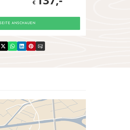
137,-
€
SEITE ANSCHAUEN