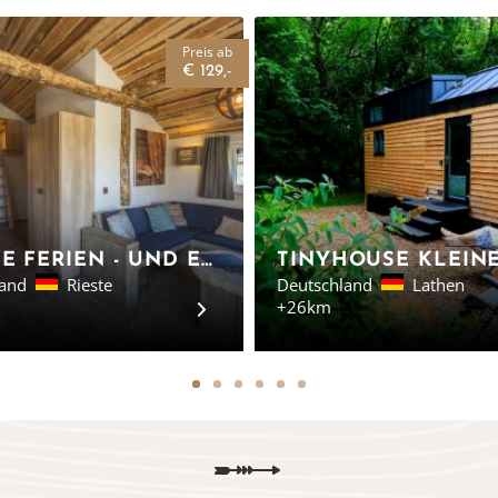
Preis ab
€ 129,-
ALFSEE FERIEN - UND ERLEBNISPARK - MOBILHEIME AM ALFSEE IN NIEDERSACHSEN
land
Rieste
Deutschland
Lathen
+26km