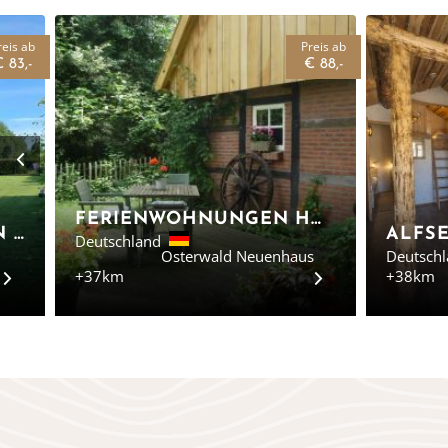
reis ab
Preis ab
 83,-
€ 88,-
FERIENWOHNUNGEN HOF ROSEBOOM - TINY HOUSE IN DER GRAFSCHAFT BENTHEIM
CAMPINGPLATZ EMMEN - SAFARI ZELTE DRENTHE
Deutschland
Osterwald Neuenhaus
Deutsch
+37km
+38km