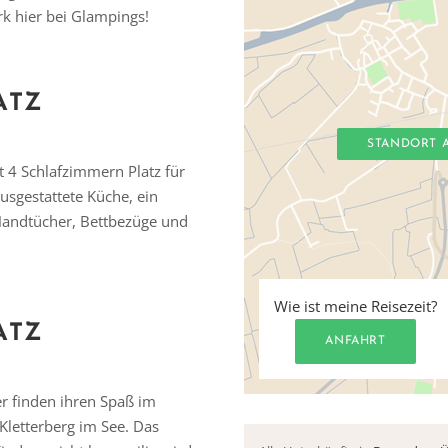
k hier bei Glampings!
ATZ
STANDORT 
t 4 Schlafzimmern Platz für
usgestattete Küche, ein
andtücher, Bettbezüge und
Wie ist meine Reisezeit?
ATZ
ANFAHRT
er finden ihren Spaß im
Kletterberg im See. Das