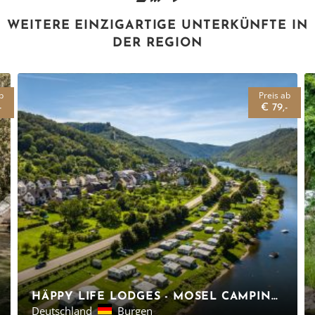
WEITERE EINZIGARTIGE UNTERKÜNFTE IN
DER REGION
b
Preis ab
-
€ 79,-
HÄPPY LIFE LODGES - MOSEL CAMPING BURGEN
Deutschland
Burgen