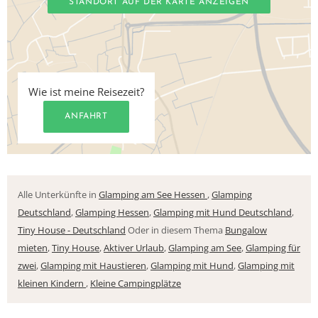
STANDORT AUF DER KARTE ANZEIGEN
Wie ist meine Reisezeit?
ANFAHRT
Alle Unterkünfte in
Glamping am See Hessen
,
Glamping
Deutschland
,
Glamping Hessen
,
Glamping mit Hund Deutschland
,
Tiny House - Deutschland
Oder in diesem Thema
Bungalow
mieten
,
Tiny House
,
Aktiver Urlaub
,
Glamping am See
,
Glamping für
zwei
,
Glamping mit Haustieren
,
Glamping mit Hund
,
Glamping mit
kleinen Kindern
,
Kleine Campingplätze