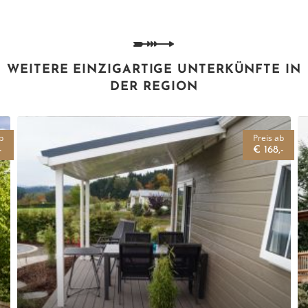
WEITERE EINZIGARTIGE UNTERKÜNFTE IN
DER REGION
b
Preis ab
-
€ 168,-