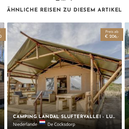
ÄHNLICHE REISEN ZU DIESEM ARTIKEL
b
Preis ab
0
€ 206,-
CAMPING LANDAL SLUFTERVALLEI - LUXURIÖSE SAFARIZELTE
Niederlande
De Cocksdorp