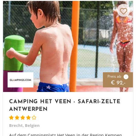
Preis ab
i
€ 92,-
CAMPING HET VEEN - SAFARI-ZELTE
ANTWERPEN
Brecht, Belgien
Auf dem Campingplatz Het Veen in der Region Kempen