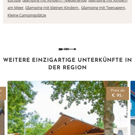
Europa
,
Glamping mit Kindern - Niederlande
,
Glamping mit Kindern
am Meer
,
Glamping mit kleinen Kindern
,
Glamping mit Teenagern
,
Kleine Campingplätze
WEITERE EINZIGARTIGE UNTERKÜNFTE IN
DER REGION
b
Preis ab
-
€ 95,-