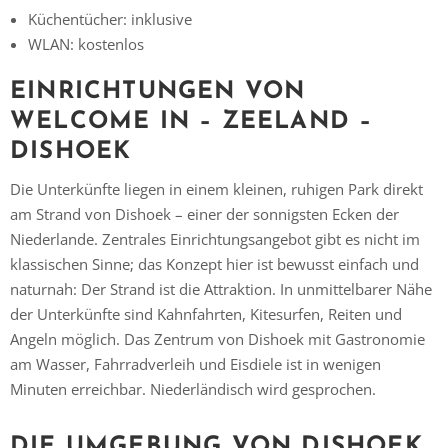
Küchentücher: inklusive
Vielen Dank für das Abonnieren unseres Newsletters.
WLAN: kostenlos
EINRICHTUNGEN VON
WELCOME IN – ZEELAND –
DISHOEK
Die Unterkünfte liegen in einem kleinen, ruhigen Park direkt
am Strand von Dishoek – einer der sonnigsten Ecken der
Niederlande. Zentrales Einrichtungsangebot gibt es nicht im
klassischen Sinne; das Konzept hier ist bewusst einfach und
naturnah: Der Strand ist die Attraktion. In unmittelbarer Nähe
der Unterkünfte sind Kahnfahrten, Kitesurfen, Reiten und
Angeln möglich. Das Zentrum von Dishoek mit Gastronomie
am Wasser, Fahrradverleih und Eisdiele ist in wenigen
Minuten erreichbar. Niederländisch wird gesprochen.
DIE UMGEBUNG VON DISHOEK