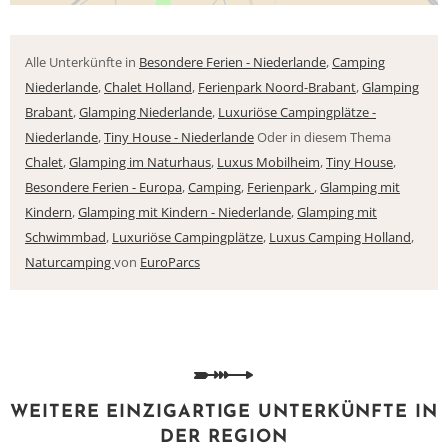
Alle Unterkünfte in
Besondere Ferien - Niederlande
,
Camping
Niederlande
,
Chalet Holland
,
Ferienpark Noord-Brabant
,
Glamping
Brabant
,
Glamping Niederlande
,
Luxuriöse Campingplätze -
Niederlande
,
Tiny House - Niederlande
Oder in diesem Thema
Chalet
,
Glamping im Naturhaus
,
Luxus Mobilheim
,
Tiny House
,
Besondere Ferien - Europa
,
Camping
,
Ferienpark
,
Glamping mit
Kindern
,
Glamping mit Kindern - Niederlande
,
Glamping mit
Schwimmbad
,
Luxuriöse Campingplätze
,
Luxus Camping Holland
,
Naturcamping
von
EuroParcs
WEITERE EINZIGARTIGE UNTERKÜNFTE IN
DER REGION