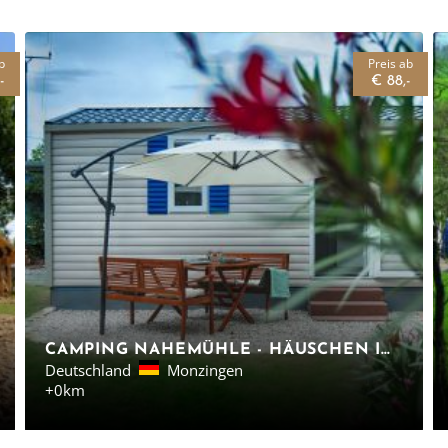
b
Preis ab
-
€ 88,-
CAMPING NAHEMÜHLE - HÄUSCHEN IM GRÜNEN
Deutschland
Monzingen
+0km