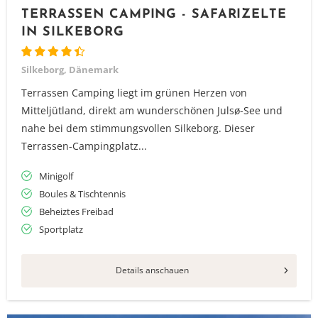
Vielen Dank für das Abonnieren unseres Newsletters.
TERRASSEN CAMPING - SAFARIZELTE
IN SILKEBORG
Silkeborg, Dänemark
Terrassen Camping liegt im grünen Herzen von
Mitteljütland, direkt am wunderschönen Julsø-See und
nahe bei dem stimmungsvollen Silkeborg. Dieser
Terrassen-Campingplatz...
Minigolf
Boules & Tischtennis
Beheiztes Freibad
Sportplatz
Details anschauen