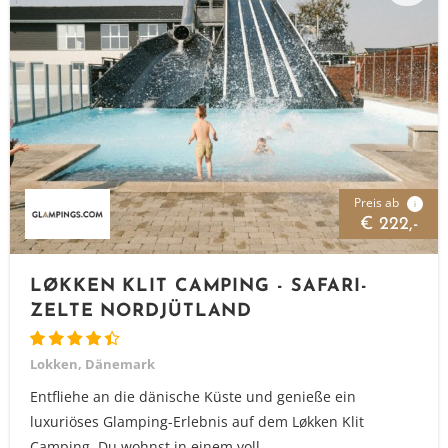
Preis ab
i
€ 222,-
LØKKEN KLIT CAMPING - SAFARI-
ZELTE NORDJÜTLAND
Lokken, Dänemark
Entfliehe an die dänische Küste und genieße ein
luxuriöses Glamping-Erlebnis auf dem Løkken Klit
Camping. Du wohnst in einem voll...