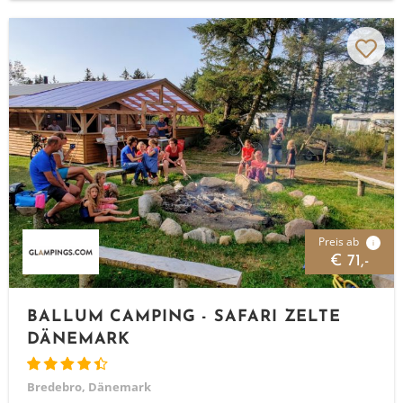
Preis ab
i
€ 71,-
BALLUM CAMPING - SAFARI ZELTE
DÄNEMARK
Bredebro, Dänemark