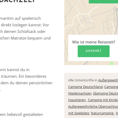
DACHZELT
aritim auf spielerisch
direkt loslegen kannst: Vor
fach deinen Schlafsack oder
tlichen Matratze bequem und
Wie ist meine Reisezeit?
ANFAHRT
form kannst du in
 träumen. Ein besonderes
Alle Unterkünfte in
Außergewöhn
an dem du deinen persönlichen
Camping Deutschland
,
Camping
.
Niedersachsen
,
Glamping Deuts
Haustieren
,
Camping mit Kinde
Außergewöhnliche Übernachtu
mit Spielplatz
,
Naturcamping
,
N
em liebevoll gestalteten