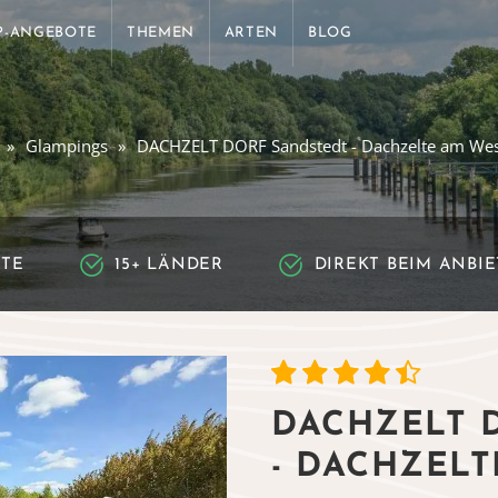
P-ANGEBOTE
THEMEN
ARTEN
BLOG
Glampings
DACHZELT DORF Sandstedt - Dachzelte am Wes
RTE
15+ LÄNDER
DIREKT BEIM ANBI
DACHZELT 
- DACHZEL