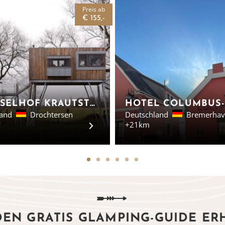
Preis ab
€ 155,-
ELBINSELHOF KRAUTSTRAND - BAUMHÄUSER NIEDERSACHSEN
land
Drochtersen
Deutschland
Bremerhav
+21km
DEN GRATIS GLAMPING-GUIDE ER