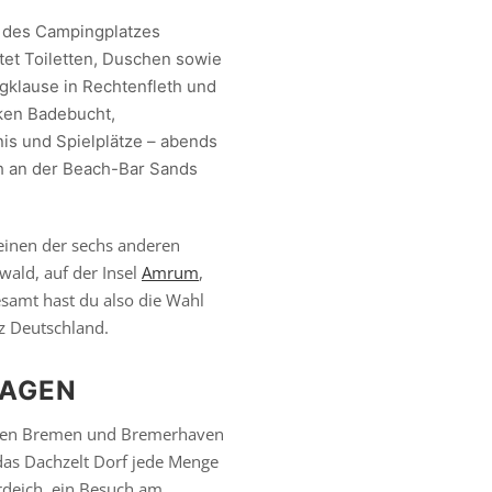
il des Campingplatzes
et Toiletten, Duschen sowie
gklause in Rechtenfleth und
ken Badebucht,
nis und Spielplätze – abends
h an der Beach-Bar Sands
 einen der sechs anderen
ald, auf der Insel
Amrum
,
esamt hast du also die Wahl
nz Deutschland.
HAGEN
schen Bremen und Bremerhaven
das Dachzelt Dorf jede Menge
deich, ein Besuch am