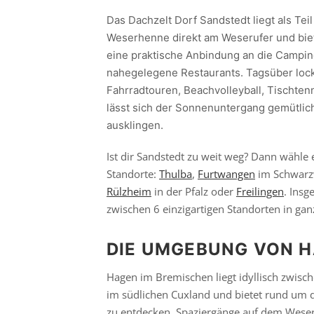
Das Dachzelt Dorf Sandstedt liegt als Te
Weserhenne direkt am Weserufer und biet
eine praktische Anbindung an die Campin
nahegelegene Restaurants. Tagsüber loc
Fahrradtouren, Beachvolleyball, Tischten
lässt sich der Sonnenuntergang gemütlic
ausklingen.
Ist dir Sandstedt zu weit weg? Dann wähle
Standorte:
Thulba
,
Furtwangen
im Schwarzw
Rülzheim
in der Pfalz oder
Freilingen
. Insg
zwischen 6 einzigartigen Standorten in ga
DIE UMGEBUNG VON 
Hagen im Bremischen liegt idyllisch zwi
im südlichen Cuxland und bietet rund um 
zu entdecken. Spaziergänge auf dem Weser