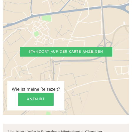
STANDORT AUF DER KARTE ANZEIGEN
Wie ist meine Reisezeit?
ANFAHRT
Alle Unterkünfte in
Bungalows Niederlande
,
Glamping