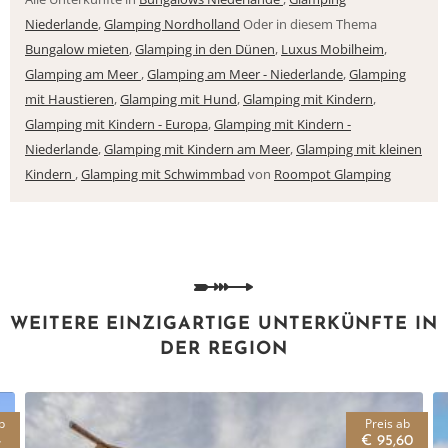
Niederlande
,
Glamping Nordholland
Oder in diesem Thema
Bungalow mieten
,
Glamping in den Dünen
,
Luxus Mobilheim
,
Glamping am Meer
,
Glamping am Meer - Niederlande
,
Glamping
mit Haustieren
,
Glamping mit Hund
,
Glamping mit Kindern
,
Glamping mit Kindern - Europa
,
Glamping mit Kindern -
Niederlande
,
Glamping mit Kindern am Meer
,
Glamping mit kleinen
Kindern
,
Glamping mit Schwimmbad
von
Roompot Glamping
WEITERE EINZIGARTIGE UNTERKÜNFTE IN
DER REGION
b
Preis ab
-
€ 95,60