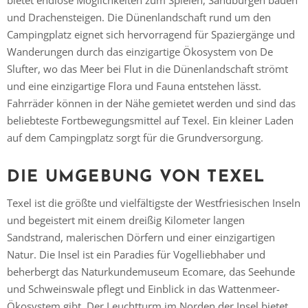
bietet endlose Möglichkeiten zum Spielen, Sandburgen bauen
und Drachensteigen. Die Dünenlandschaft rund um den
Campingplatz eignet sich hervorragend für Spaziergänge und
Wanderungen durch das einzigartige Ökosystem von De
Slufter, wo das Meer bei Flut in die Dünenlandschaft strömt
Vielen Dank für das Abonnieren unseres Newsletters.
und eine einzigartige Flora und Fauna entstehen lässt.
Fahrräder können in der Nähe gemietet werden und sind das
beliebteste Fortbewegungsmittel auf Texel. Ein kleiner Laden
auf dem Campingplatz sorgt für die Grundversorgung.
DIE UMGEBUNG VON TEXEL
Texel ist die größte und vielfältigste der Westfriesischen Inseln
und begeistert mit einem dreißig Kilometer langen
Sandstrand, malerischen Dörfern und einer einzigartigen
Natur. Die Insel ist ein Paradies für Vogelliebhaber und
beherbergt das Naturkundemuseum Ecomare, das Seehunde
und Schweinswale pflegt und Einblick in das Wattenmeer-
Ökosystem gibt. Der Leuchtturm im Norden der Insel bietet