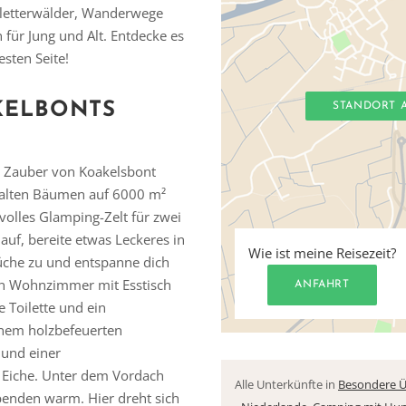
Kletterwälder, Wanderwege
für Jung und Alt. Entdecke es
esten Seite!
KELBONTS
STANDORT 
n Zauber von Koakelsbont
ealten Bäumen auf 6000 m²
volles Glamping-Zelt für zwei
uf, bereite etwas Leckeres in
Wie ist meine Reisezeit?
üche zu und entspanne dich
ten Wohnzimmer mit Esstisch
ANFAHRT
 Toilette und ein
nem holzbefeuerten
 und einer
n Eiche. Unter dem Vordach
Alle Unterkünfte in
Besondere Ü
benden warm. Hier dreht sich