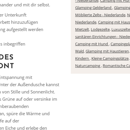
- Niederlande
,
Camping mit Hun
nander und mit dir selbst.
Glamping Gelderland
,
Glamping
der Unterkunft
Möblierte Zelte - Niederlande
,
N
derbett hinzuzufügen
Niederlande
,
Camping mit Haus
ung aufgestellt werden
Mietzelt
,
Lodgezelte
,
Luxuszelt
sanitären Einrichtungen - Niede
s inbegriffen
Camping mit Hund
,
Campingpla
Wald
,
Glamping mit Haustieren
DES
Kindern
,
Kleine Campingplätze
ONT
Naturcamping
,
Romantische C
Entspannung mit
Vielen Dank für das Abonnieren unseres Newsletters.
 Unter der Außendusche kannst
von Stille und Sonnenlicht.
s Grüne auf oder versinke im
temberaubenden
an, spüre die Wärme und
fe auf der
ten Eiche und erlebe den