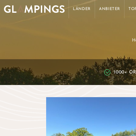
LÄNDER
ANBIETER
TO
H
1000+ O