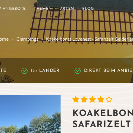
P-ANGEBOTE
THEMEN
ARTEN
BLOG
ome
Glampings
Koakelbonts Lovenest - Safarizelt Gelderla
RTE
15+ LÄNDER
DIREKT BEIM ANBI
KOAKELBON
SAFARIZEL