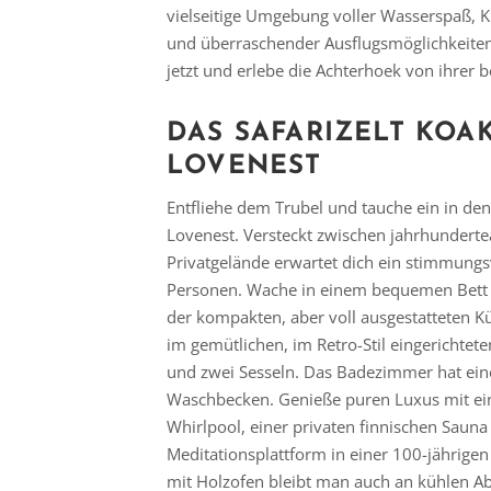
vielseitige Umgebung voller Wasserspaß, 
und überraschender Ausflugsmöglichkeiten 
jetzt und erlebe die Achterhoek von ihrer b
DAS SAFARIZELT KOA
LOVENEST
Entfliehe dem Trubel und tauche ein in de
Lovenest. Versteckt zwischen jahrhundert
Privatgelände erwartet dich ein stimmungs
Personen. Wache in einem bequemen Bett a
der kompakten, aber voll ausgestatteten K
im gemütlichen, im Retro-Stil eingerichte
und zwei Sesseln. Das Badezimmer hat eine
Waschbecken. Genieße puren Luxus mit ei
Whirlpool, einer privaten finnischen Sauna
Meditationsplattform in einer 100-jährige
mit Holzofen bleibt man auch an kühlen A