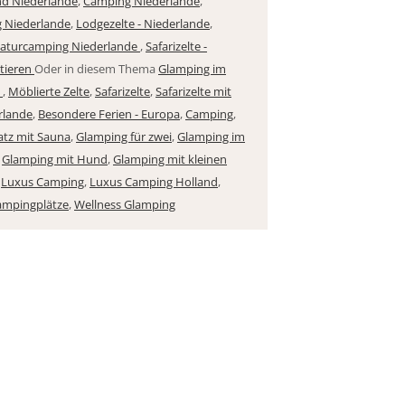
d Niederlande
,
Camping Niederlande
,
 Niederlande
,
Lodgezelte - Niederlande
,
aturcamping Niederlande
,
Safarizelte -
tieren
Oder in diesem Thema
Glamping im
e
,
Möblierte Zelte
,
Safarizelte
,
Safarizelte mit
rlande
,
Besondere Ferien - Europa
,
Camping
,
tz mit Sauna
,
Glamping für zwei
,
Glamping im
,
Glamping mit Hund
,
Glamping mit kleinen
,
Luxus Camping
,
Luxus Camping Holland
,
ampingplätze
,
Wellness Glamping