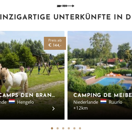
INZIGARTIGE UNTERKÜNFTE IN 
Preis ab
€ 144,-
FARMCAMPS DEN BRANDERHORST - SAFARI ZELTE GELDERLAND
nde
Hengelo
Niederlande
Ruurlo
+12km