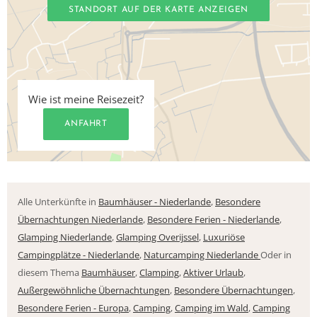
STANDORT AUF DER KARTE ANZEIGEN
Wie ist meine Reisezeit?
ANFAHRT
Alle Unterkünfte in
Baumhäuser - Niederlande
,
Besondere
Übernachtungen Niederlande
,
Besondere Ferien - Niederlande
,
Glamping Niederlande
,
Glamping Overijssel
,
Luxuriöse
Campingplätze - Niederlande
,
Naturcamping Niederlande
Oder in
diesem Thema
Baumhäuser
,
Clamping
,
Aktiver Urlaub
,
Außergewöhnliche Übernachtungen
,
Besondere Übernachtungen
,
Besondere Ferien - Europa
,
Camping
,
Camping im Wald
,
Camping