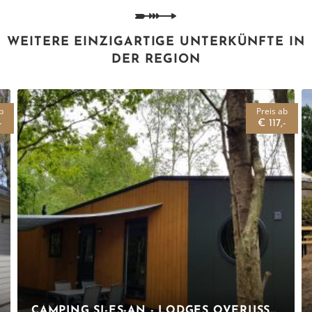
WEITERE EINZIGARTIGE UNTERKÜNFTE IN
DER REGION
b
Preis ab
-
€ 117,-
CAMPING SI-ES-AN - LODGES OVERIJSSEL