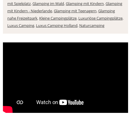
mit Spielplatz
,
Glamping im Wald
,
Glamping mit Kindern
,
Glamping
mit Kindern - Niederlande
,
Glamping mit Teenagern
,
Glamping
nahe Freizeitpark
,
Kleine Campingplätze
,
Luxuriöse Campingplätze
,
Luxus Camping
,
Luxus Camping Holland
,
Naturcamping